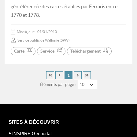
géoréférencée des cartes établies par Ferraris entre
1770 et 1778.
Mise à jour:
01/01/2010
Service public de Wallonie (SPW)
Carte
Service
Téléchargement
1
Éléments par page :
10
SITES À DÉCOUVRIR
INSPIRE Geoportal