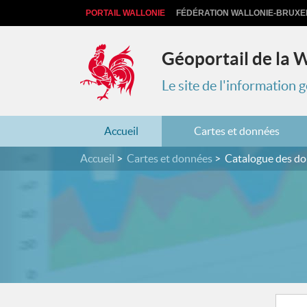
PORTAIL WALLONIE
FÉDÉRATION WALLONIE-BRUXE
Géoportail de la 
Le site de l'information
Accueil
Cartes et données
Accueil
Cartes et données
Catalogue des d