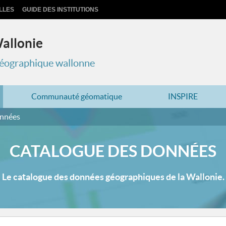
LLES
GUIDE DES INSTITUTIONS
Wallonie
 géographique wallonne
Communauté géomatique
INSPIRE
onnées
CATALOGUE DES DONNÉES
Le catalogue des données géographiques de la Wallonie.