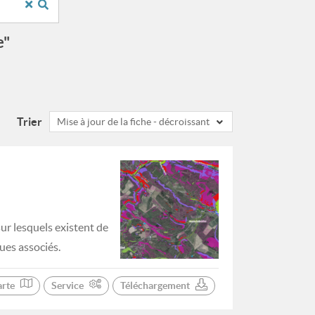
e"
Trier
Mise à jour de la fiche - décroissant
sur lesquels existent de
ues associés.
arte
Service
Téléchargement