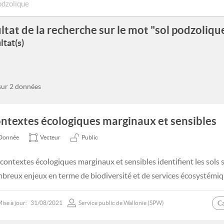
ltat de la recherche sur le mot "sol podzoliqu
ltat(s)
 sur 2 données
ntextes écologiques marginaux et sensibles
Donnée
Vecteur
Public
 contextes écologiques marginaux et sensibles identifient les sols 
breux enjeux en terme de biodiversité et de services écosystémiq
C
ise à jour:
31/08/2021
Service public de Wallonie (SPW)