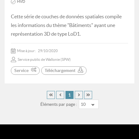
HVD
Cette série de couches de données spatiales compile
les informations du thème "Bâtiments" ayant une
représentation 3D de type LoD1.
Mise à jour:
29/10/2020
Service public de Wallonie (SPW)
Service
Téléchargement
1
Éléments par page :
10