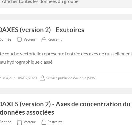
Afficher toutes les données du groupe
DAXES (version 2) - Exutoires
Donnée
Vecteur
Restreint
te couche vectorielle représente l’entrée des axes de ruissellemen
eau hydrographique classé.
ise à jour:
05/02/2020
Service public de Wallonie (SPW)
DAXES (version 2) - Axes de concentration du
 données associées
Donnée
Vecteur
Restreint