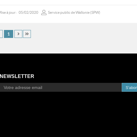
ise à jour:
05/02/2020
Service public de Wallonie (SPW)
1
NEWSLETTER
S’abo