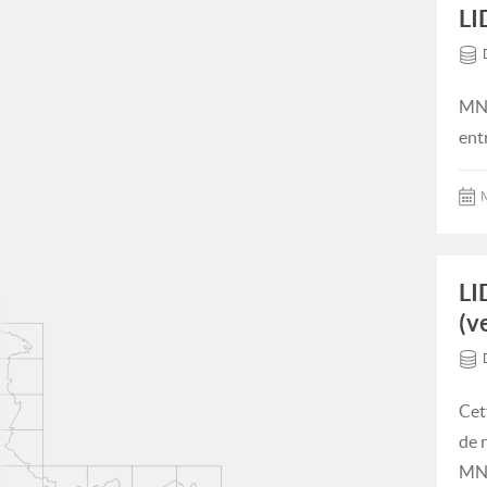
LI
MNT
ent
M
LI
(v
Cet
de 
MNT