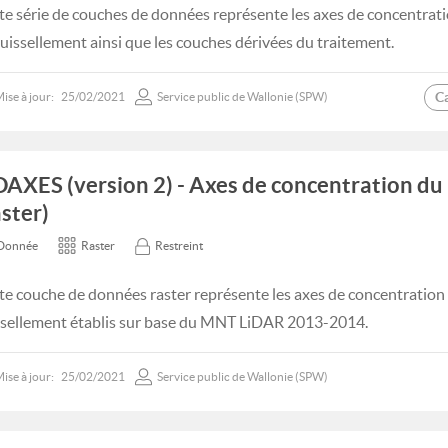
te série de couches de données représente les axes de concentrati
ruissellement ainsi que les couches dérivées du traitement.
C
ise à jour:
25/02/2021
Service public de Wallonie (SPW)
DAXES (version 2) - Axes de concentration du
aster)
Donnée
Raster
Restreint
te couche de données raster représente les axes de concentration
ssellement établis sur base du MNT LiDAR 2013-2014.
ise à jour:
25/02/2021
Service public de Wallonie (SPW)