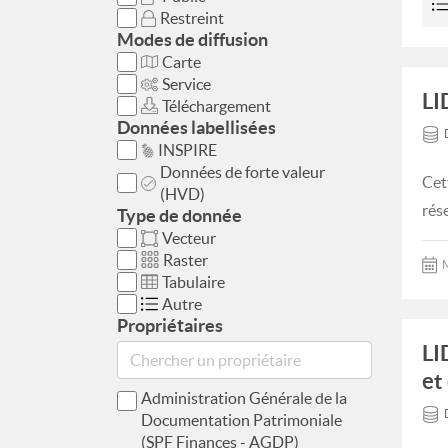
Restreint
Modes de diffusion
Carte
Service
LI
Téléchargement
Données labellisées
INSPIRE
Données de forte valeur
Cet
(HVD)
rés
Type de donnée
Vecteur
Raster
M
Tabulaire
Autre
Propriétaires
LI
et
Administration Générale de la
Documentation Patrimoniale
(SPF Finances - AGDP)