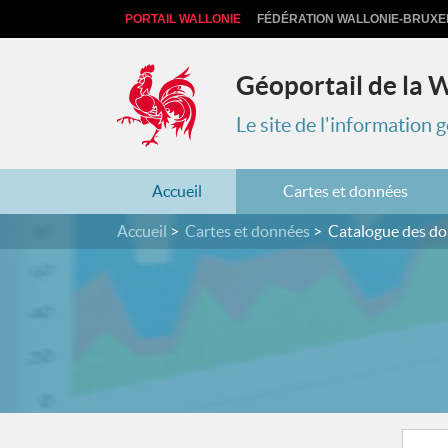
PORTAIL WALLONIE
FÉDÉRATION WALLONIE-BRUXE
Géoportail de la 
Le site de l'information
Accueil
Cartes et données
Accueil
Cartes et données
Catalogue des d