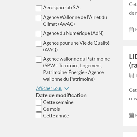
Cet
Aerospacelab S.A.
de 
Agence Wallonne de l'Air et du
Climat (AwAC)
M
Agence du Numérique (AdN)
Agence pour une Vie de Qualité
(AViQ)
LI
Agence wallonne du Patrimoine
(r
(SPW - Territoire, Logement,
Patrimoine, Énergie - Agence
wallonne du Patrimoine)
Afficher tout
Cet
Date de modification
rui
Cette semaine
Ce mois
Cette année
M