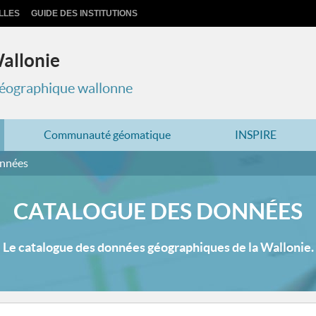
LLES
GUIDE DES INSTITUTIONS
Wallonie
 géographique wallonne
Communauté géomatique
INSPIRE
onnées
CATALOGUE DES DONNÉES
Le catalogue des données géographiques de la Wallonie.