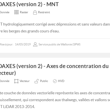
DAXES (version 2) - MNT
Donnée
Raster
Restreint
 hydrologiquement corrigé avec dépressions et sans valeurs dans 
re les berges des grands cours d’eau.
ise à jour:
14/05/2019
Service public de Wallonie (SPW)
DAXES (version 2) - Axes de concentration du
ecteur)
Donnée
Vecteur
Public
HVD
te couche de données vectorielle représente les axes de concentra
ruissellement, qui correspondent aux thalwegs, vallées et vallons se
 LiDAR 2013-2014.