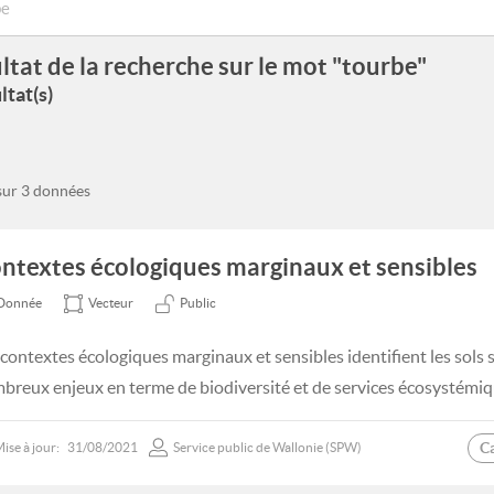
ltat de la recherche sur le mot "tourbe"
ltat(s)
 sur 3 données
ntextes écologiques marginaux et sensibles
Donnée
Vecteur
Public
 contextes écologiques marginaux et sensibles identifient les sols 
breux enjeux en terme de biodiversité et de services écosystémiq
C
ise à jour:
31/08/2021
Service public de Wallonie (SPW)