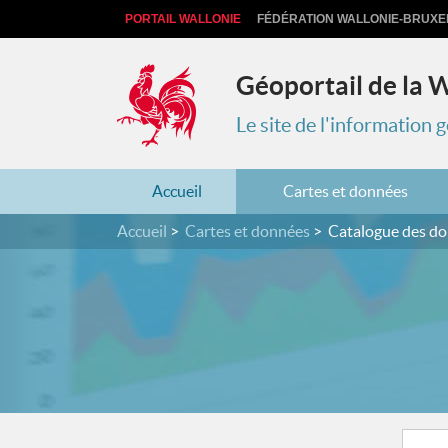
PORTAIL WALLONIE
FÉDÉRATION WALLONIE-BRUXE
Géoportail de la 
Le site de l'information
Accueil
Cartes et données
Accueil
Cartes et données
Catalogue des d