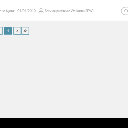
C
ise à jour:
01/01/2010
Service public de Wallonie (SPW)
1