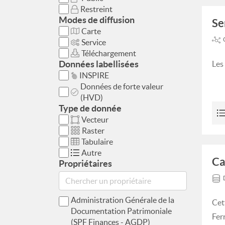
Restreint
Modes de diffusion
Se
Carte
Service
Téléchargement
Données labellisées
Les
INSPIRE
Données de forte valeur
(HVD)
Type de donnée
Vecteur
Raster
Tabulaire
Autre
Ca
Propriétaires
Administration Générale de la
Cet
Documentation Patrimoniale
Fer
(SPF Finances - AGDP)