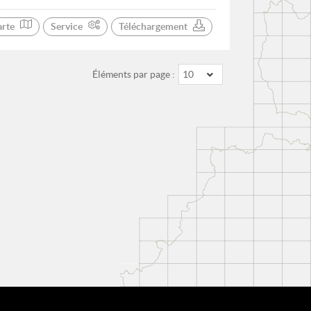
arte
Service
Téléchargement
Éléments par page :
10