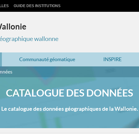
LLES
GUIDE DES INSTITUTIONS
Wallonie
 géographique wallonne
Communauté géomatique
INSPIRE
onnées
CATALOGUE DES DONNÉES
Le catalogue des données géographiques de la Wallonie.