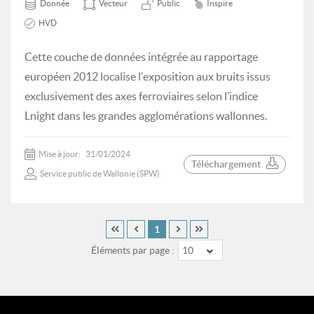
Donnée
Vecteur
Public
Inspire
HVD
Cette couche de données intégrée au rapportage
européen 2012 localise l'exposition aux bruits issus
exclusivement des axes ferroviaires selon l’indice
Lnight dans les grandes agglomérations wallonnes.
Mise à jour:
31/01/2024
Téléchargement
Service public de Wallonie (SPW)
1
Éléments par page :
10