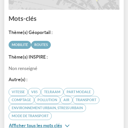
Mots-clés
Thème(s) Géoportail :
MOBILITÉ
ROUTES
Thème(s) INSPIRE :
Non renseigné
Autre(s) :
VITESSE
V85
TELRAAM
PART MODALE
COMPTAGE
POLLUTION
AIR
TRANSPORT
ENVIRONNEMENT URBAIN, STRESS URBAIN
MODE DE TRANSPORT
Afficher tous les mots clés