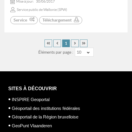
Mise à jour:
30/06/2017
Service public de Wallonie (SPW)
Service
Téléchargement
1
Éléments par page :
10
SITES À DÉCOUVRIR
INSPIRE Geoportal
Géoportail des institutions fédérales
Géoportail de la Région bruxelloise
GeoPunt Vlaanderen