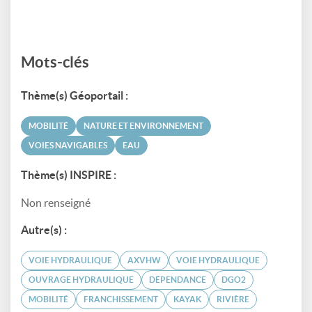
Mots-clés
Thème(s) Géoportail :
MOBILITÉ
NATURE ET ENVIRONNEMENT
VOIES NAVIGABLES
EAU
Thème(s) INSPIRE :
Non renseigné
Autre(s) :
VOIE HYDRAULIQUE
AXVHW
VOIE HYDRAULIQUE
OUVRAGE HYDRAULIQUE
DÉPENDANCE
DGO2
MOBILITÉ
FRANCHISSEMENT
KAYAK
RIVIÈRE