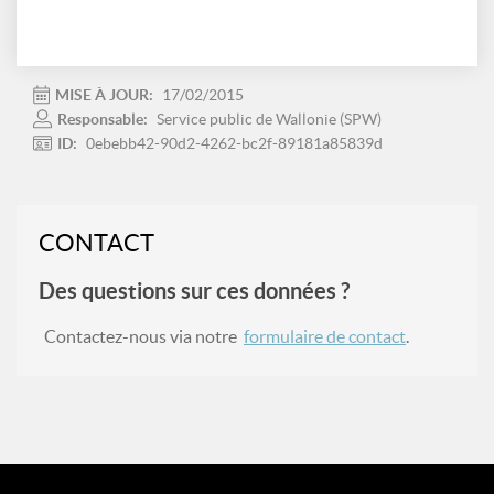
MISE À JOUR:
17/02/2015
Responsable:
Service public de Wallonie (SPW)
ID:
0ebebb42-90d2-4262-bc2f-89181a85839d
CONTACT
Des questions sur ces données ?
Contactez-nous via notre
formulaire de contact
.