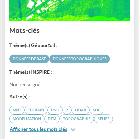
Mots-clés
Thème(s) Géoportail :
DONNÉES DE BASE
DONNÉES TOPOGRAPHIQUES
Thème(s) INSPIRE :
Non renseigné
Autre(s) :
MNT
TERRAIN
DNG
Z
LIDAR
SOL
MODÉLISATION
DTM
TOPOGRAPHIE
RELIEF
Afficher tous les mots clés