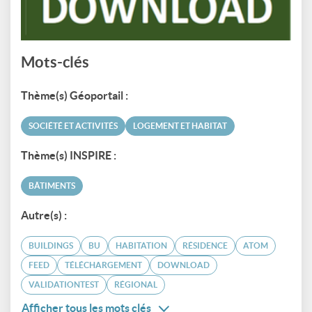
Mots-clés
Thème(s) Géoportail :
SOCIÉTÉ ET ACTIVITÉS
LOGEMENT ET HABITAT
Thème(s) INSPIRE :
BÂTIMENTS
Autre(s) :
BUILDINGS
BU
HABITATION
RÉSIDENCE
ATOM
FEED
TÉLÉCHARGEMENT
DOWNLOAD
VALIDATIONTEST
RÉGIONAL
Afficher tous les mots clés