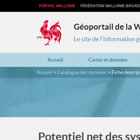
PORTAIL WALLONIE
FÉDÉRATION WALLONIE-BRUXE
Géoportail de la 
Le site de l'information
Accueil
Cartes et données
Accueil
Catalogue des données
Fiche descrip
Potentiel net des s