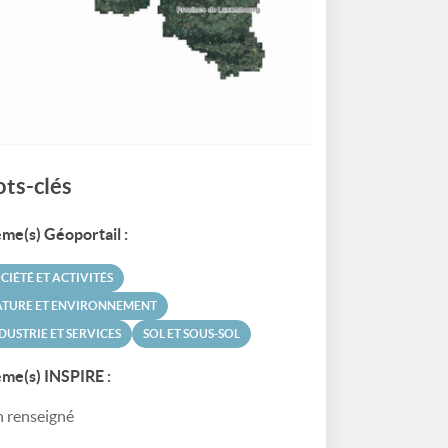
ts-clés
me(s) Géoportail :
CIÉTÉ ET ACTIVITÉS
ATURE ET ENVIRONNEMENT
DUSTRIE ET SERVICES
SOL ET SOUS-SOL
me(s) INSPIRE :
 renseigné