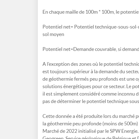
En chaque maille de 100m * 100m, le potentiel
Potentiel net= Potentiel technique-sous-sol
sol moyen
Potentiel net=Demande couvrable, si demand
A l’exception des zones où le potentiel techni
est toujours supérieur à la demande du secteur 
de géothermie fermés peu profonds est une op
solutions énergétiques pour ce secteur. Le p
il est simplement considéré comme inconnu da
pas de déterminer le potentiel technique sou
Cette donnée a été produite lors du marché pub
la géothermie peu profonde (moins de 500m) p
Marché de 2022 initialisé par le SPW Energie.
Geogreen, Service géologique de Belgique et 