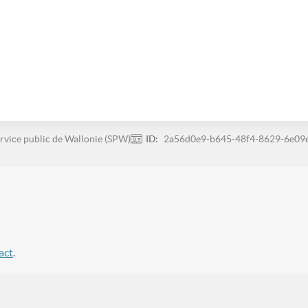
rvice public de Wallonie (SPW)
ID:
2a56d0e9-b645-48f4-8629-6e09
act
.