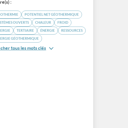
re(s) :
ÉOTHERMIE
POTENTIEL NET GÉOTHERMIQUE
STÈMES OUVERTS
CHALEUR
FROID
ERGIE
TERTIAIRE
ÉNERGIE
RESSOURCES
NERGIE GÉOTHERMIQUE
icher tous les mots clés