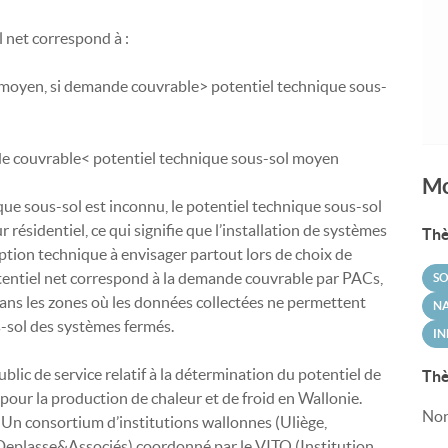
 net correspond à :
-moyen, si demande couvrable> potentiel technique sous-
e couvrable< potentiel technique sous-sol moyen
Mo
que sous-sol est inconnu, le potentiel technique sous-sol
résidentiel, ce qui signifie que l’installation de systèmes
Thè
tion technique à envisager partout lors de choix de
otentiel net correspond à la demande couvrable par PACs,
SO
ns les zones où les données collectées ne permettent
N
s-sol des systèmes fermés.
IN
lic de service relatif à la détermination du potentiel de
Thè
our la production de chaleur et de froid en Wallonie.
Non
 Un consortium d’institutions wallonnes (Uliège,
Deplasse&Associés) coordonné par le VITO (Institution