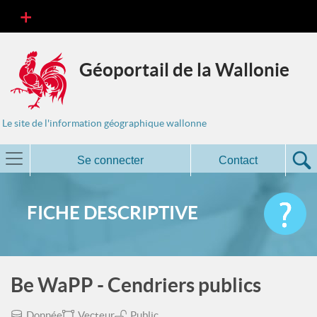
Géoportail de la Wallonie
Le site de l'information géographique wallonne
Se connecter
Contact
FICHE DESCRIPTIVE
Be WaPP - Cendriers publics
Donnée
Vecteur
Public