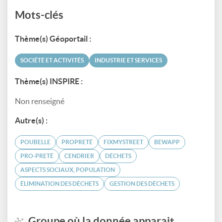
Mots-clés
Thème(s) Géoportail :
SOCIÉTÉ ET ACTIVITÉS
INDUSTRIE ET SERVICES
Thème(s) INSPIRE :
Non renseigné
Autre(s) :
POUBELLE
PROPRETÉ
FIXMYSTREET
BEWAPP
PRO-PRETÉ
CENDRIER
DÉCHETS
ASPECTS SOCIAUX, POPULATION
ÉLIMINATION DES DÉCHETS
GESTION DES DÉCHETS
Groupe où la donnée apparait