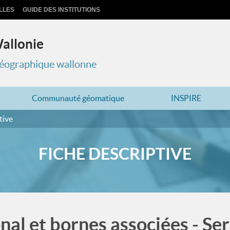
LLES
GUIDE DES INSTITUTIONS
Wallonie
 géographique wallonne
Communauté géomatique
INSPIRE
tive
FICHE DESCRIPTIVE
nal et bornes associées - Ser