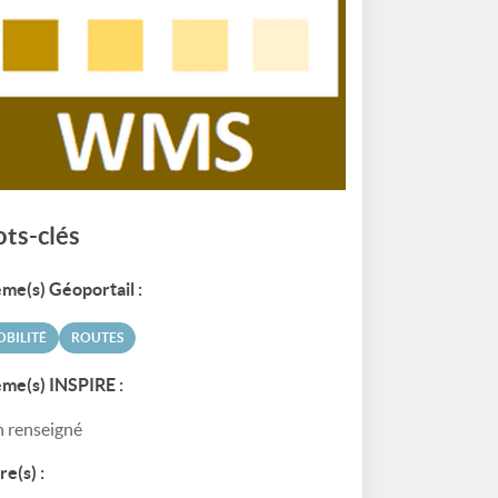
ts-clés
me(s) Géoportail :
BILITÉ
ROUTES
me(s) INSPIRE :
 renseigné
re(s) :