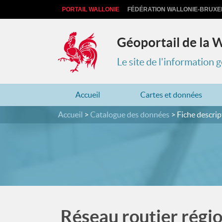
PORTAIL WALLONIE
FÉDÉRATION WALLONIE-BRUXE
Géoportail de la 
Le site de l'information
Accueil
Cartes et données
Accueil
Catalogue des données
Fiche descrip
Réseau routier régio