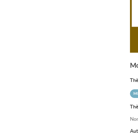
Mo
Thè
MO
Thè
Non
Aut