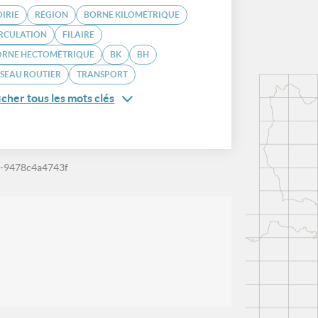
IRIE
RÉGION
BORNE KILOMÉTRIQUE
IRCULATION
FILAIRE
ORNE HECTOMÉTRIQUE
BK
BH
SEAU ROUTIER
TRANSPORT
icher tous les mots clés
-9478c4a4743f