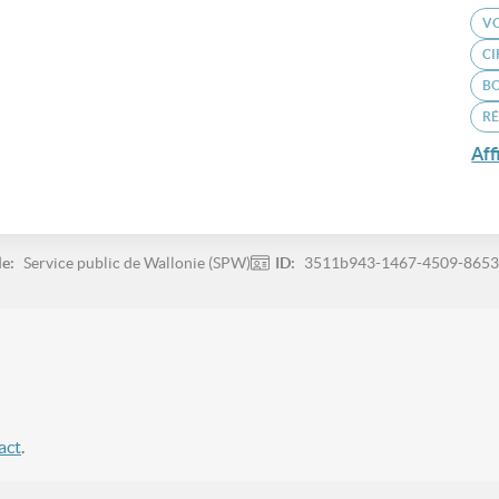
VO
C
B
RÉ
Aff
le:
Service public de Wallonie (SPW)
ID:
3511b943-1467-4509-8653
act
.