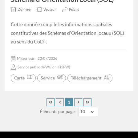
Donnée
Vecteur
Public
Cette donnée compile les informations spatiales
constitutives des Schémas d'Orientation locaux (SOL)
au sens du CoDT.
Mise à jour:
23/07/2026
Service public de Wallonie (SPW)
Carte
Service
Téléchargement
1
Éléments par page :
10