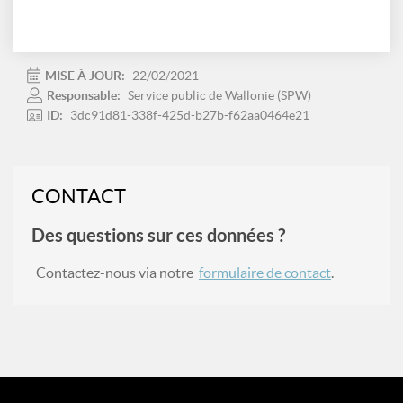
MISE À JOUR:
22/02/2021
Responsable:
Service public de Wallonie (SPW)
ID:
3dc91d81-338f-425d-b27b-f62aa0464e21
CONTACT
Des questions sur ces données ?
Contactez-nous via notre
formulaire de contact
.