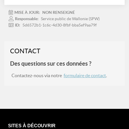
MISE À JOUR:
NON RENSEIGNÉ
Responsable:
Service public de Wallonie (SPW)
ID:
5d6572b1-1c6c-4d30-8fbf-bba5ef9aa79f
CONTACT
Des questions sur ces données ?
Contactez-nous via notre
formulaire de contact
.
SITES À DÉCOUVRIR