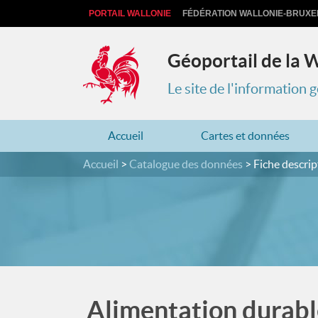
PORTAIL WALLONIE
FÉDÉRATION WALLONIE-BRUXE
Géoportail de la 
Le site de l'information
Accueil
Cartes et données
Accueil
Catalogue des données
Fiche descrip
Alimentation durable 