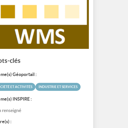
ts-clés
me(s) Géoportail :
CIÉTÉ ET ACTIVITÉS
INDUSTRIE ET SERVICES
me(s) INSPIRE :
 renseigné
re(s) :