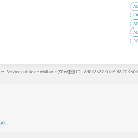
A
CI
A
AL
P
le:
Service public de Wallonie (SPW)
ID:
6d043632-01d6-4817-9604
act
.