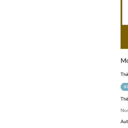
Mo
Thè
SO
Thè
Non
Aut