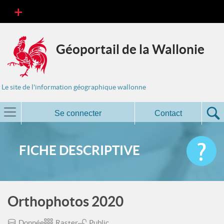
Géoportail de la Wallonie
Le site de l'information géographique wallonne
Se connecter
Contact
FICHE DESCRIPTIVE
Orthophotos 2020
Donnée
Raster
Public