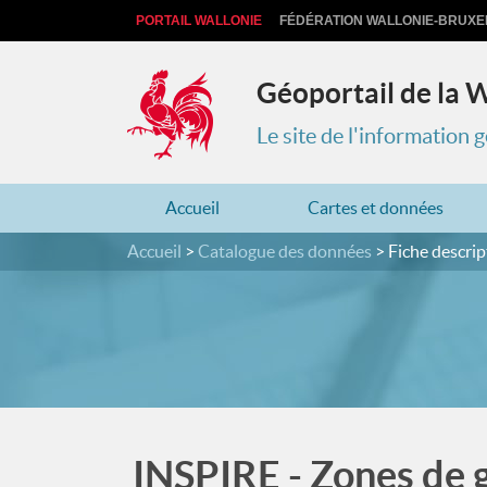
PORTAIL WALLONIE
FÉDÉRATION WALLONIE-BRUXE
Géoportail de la 
Le site de l'information
Accueil
Cartes et données
Accueil
Catalogue des données
Fiche descrip
INSPIRE - Zones de g