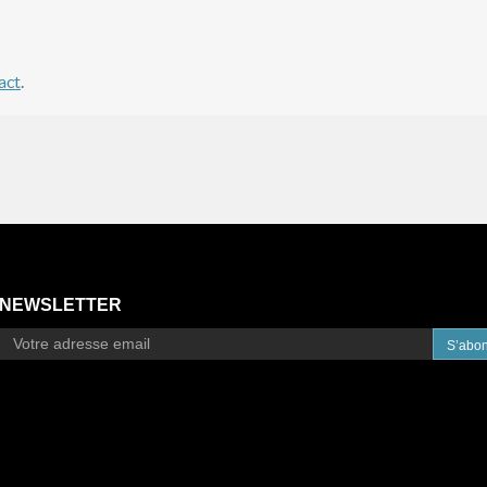
act
.
NEWSLETTER
S’abo