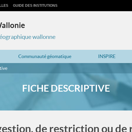
LLES
GUIDE DES INSTITUTIONS
Wallonie
 géographique wallonne
Communauté géomatique
INSPIRE
tive
FICHE DESCRIPTIVE
estion, de restriction ou de