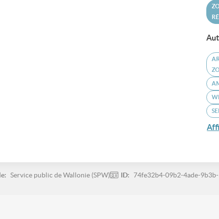
ZO
RÉ
Aut
A
ZO
A
W
SE
Aff
le:
Service public de Wallonie (SPW)
ID:
74fe32b4-09b2-4ade-9b3b