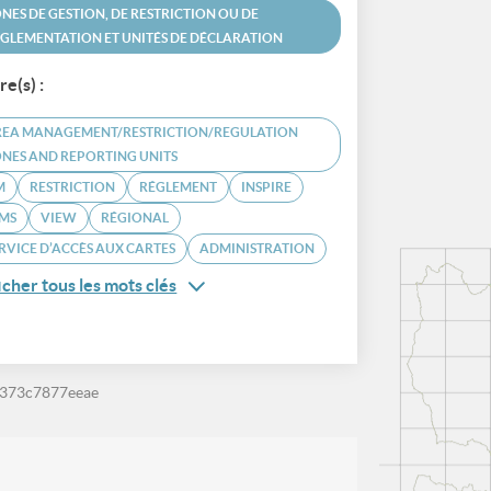
NES DE GESTION, DE RESTRICTION OU DE
GLEMENTATION ET UNITÉS DE DÉCLARATION
re(s) :
REA MANAGEMENT/RESTRICTION/REGULATION
NES AND REPORTING UNITS
M
RESTRICTION
RÉGLEMENT
INSPIRE
MS
VIEW
RÉGIONAL
RVICE D’ACCÈS AUX CARTES
ADMINISTRATION
icher tous les mots clés
-373c7877eeae