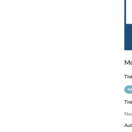
Mo
Thè
N
Thè
Non
Aut