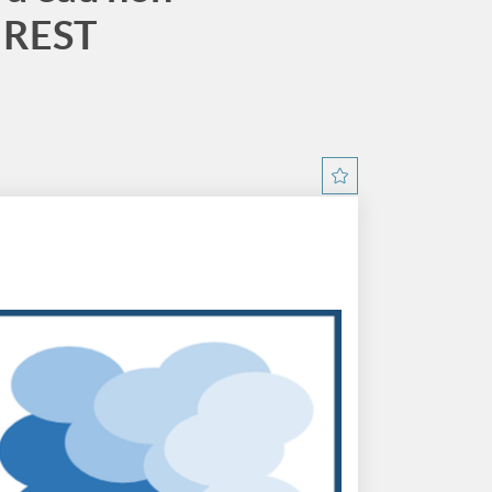
n REST