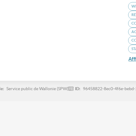
W
RÉ
CO
A
CO
ST
Aff
le:
Service public de Wallonie (SPW)
ID:
96458822-8ec0-4f6e-bebd