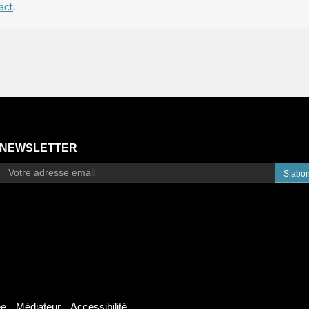
act
.
NEWSLETTER
S’abo
ée
Médiateur
Accessibilité