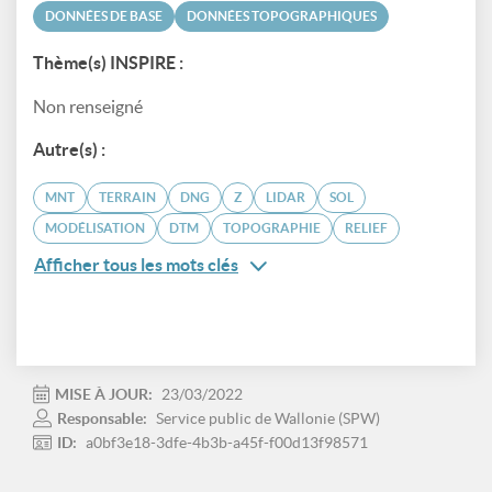
DONNÉES DE BASE
DONNÉES TOPOGRAPHIQUES
Thème(s) INSPIRE :
Non renseigné
Autre(s) :
MNT
TERRAIN
DNG
Z
LIDAR
SOL
MODÉLISATION
DTM
TOPOGRAPHIE
RELIEF
Afficher tous les mots clés
MISE À JOUR:
23/03/2022
Responsable:
Service public de Wallonie (SPW)
ID:
a0bf3e18-3dfe-4b3b-a45f-f00d13f98571