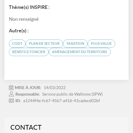
Thème(s) INSPIRE :
Non renseigné
Autre(s) :
CODT
PLAN DE SECTEUR
TAXATION
PLUS-VALUE
BÉNÉFICE FONCIER
AMÉNAGEMENT DU TERRITOIRE
MISE À JOUR:
14/03/2022
Responsable:
Service public de Wallonie (SPW)
ID:
a1244f4e-fc67-45b7-a416-41cadecd02bf
CONTACT