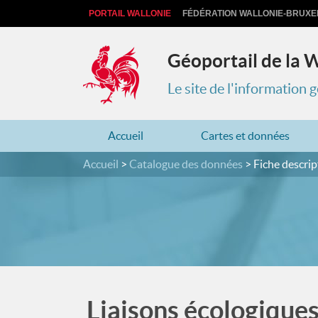
PORTAIL WALLONIE
FÉDÉRATION WALLONIE-BRUXE
Géoportail de la 
Le site de l'information
Accueil
Cartes et données
Accueil
Catalogue des données
Fiche descrip
Liaisons écologiques –