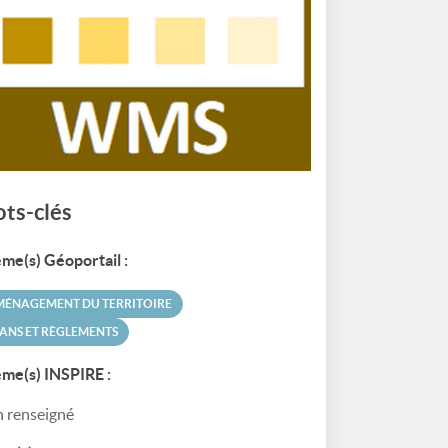
ts-clés
me(s) Géoportail :
MÉNAGEMENT DU TERRITOIRE
ANS ET RÈGLEMENTS
me(s) INSPIRE :
 renseigné