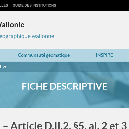
LLES
GUIDE DES INSTITUTIONS
Wallonie
 géographique wallonne
Communauté géomatique
INSPIRE
tive
FICHE DESCRIPTIVE
 Article D.II.2, §5, al. 2 et 3