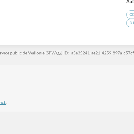
Aut
CO
D.
rvice public de Wallonie (SPW)
ID:
a5e35241-ae21-4259-897a-c57c
act
.