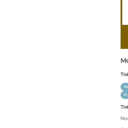
Mo
Thè
A
PL
Thè
Non