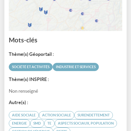
Mots-clés
Thème(s) Géoportail :
SOCIÉTÉ ET ACTIVITÉS
INDUSTRIE ET SERVICES
Thème(s) INSPIRE :
Non renseigné
Autre(s) :
AIDE SOCIALE
ACTION SOCIALE
SURENDETTEMENT
ENERGIE
SMD
TE
ASPECTS SOCIAUX, POPULATION