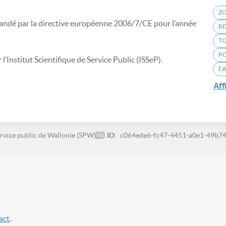
ZO
ndé par la directive européenne 2006/7/CE pour l’année
RÉ
T
P
l’Institut Scientifique de Service Public (ISSeP).
EA
Aff
rvice public de Wallonie (SPW)
ID:
c064ede6-fc47-4451-a0e1-49b7
act
.