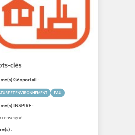
ts-clés
me(s) Géoportail :
ATURE ET ENVIRONNEMENT
EAU
me(s) INSPIRE :
 renseigné
re(s) :