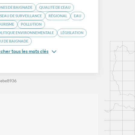
NES DE BAIGNADE
QUALITÉ DE L'EAU
SEAU DE SURVEILLANCE
RÉGIONAL
EAU
OURISME
POLLUTION
OLITIQUE ENVIRONNEMENTALE
LÉGISLATION
U DE BAIGNADE
icher tous les mots clés
4ebe8936