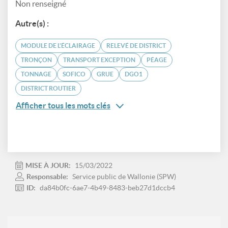
Non renseigné
Autre(s) :
MODULE DE L'ÉCLAIRAGE
RELEVÉ DE DISTRICT
TRONÇON
TRANSPORT EXCEPTION
PÉAGE
TONNAGE
SOFICO
GRUE
DGO1
DISTRICT ROUTIER
Afficher tous les mots clés
MISE À JOUR:
15/03/2022
Responsable:
Service public de Wallonie (SPW)
ID:
da84b0fc-6ae7-4b49-8483-beb27d1dccb4