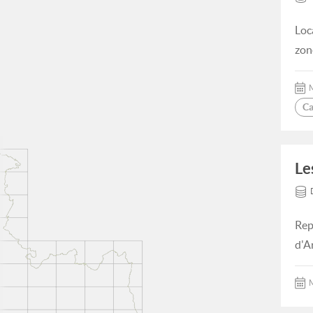
Loc
zon
M
Ca
Le
Rep
d'A
M