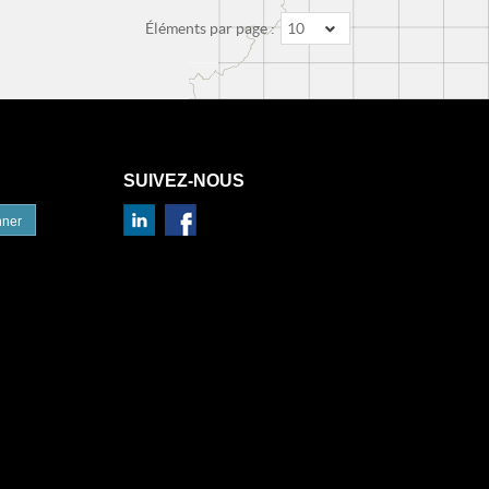
Éléments par page :
10
SUIVEZ-NOUS
nner