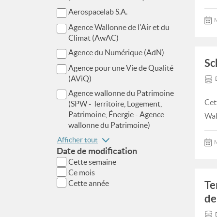
Aerospacelab S.A.
M
Agence Wallonne de l'Air et du
Climat (AwAC)
Agence du Numérique (AdN)
Sc
Agence pour une Vie de Qualité
(AViQ)
Agence wallonne du Patrimoine
Cet
(SPW - Territoire, Logement,
Patrimoine, Énergie - Agence
Wal
wallonne du Patrimoine)
Afficher tout
M
Date de modification
Cette semaine
Ce mois
Cette année
Te
de