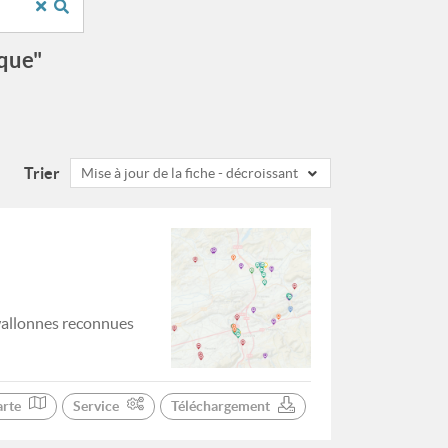
ique"
Trier
Mise à jour de la fiche - décroissant
wallonnes reconnues
arte
Service
Téléchargement