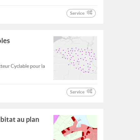
Service
ôles
cteur Cyclable pour la
Service
bitat au plan