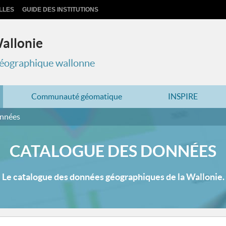
LLES
GUIDE DES INSTITUTIONS
Wallonie
 géographique wallonne
Communauté géomatique
INSPIRE
onnées
CATALOGUE DES DONNÉES
Le catalogue des données géographiques de la Wallonie.