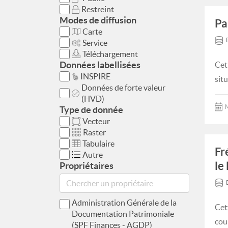
Restreint
Modes de diffusion
Pa
Carte
Service
Téléchargement
Données labellisées
Cet
INSPIRE
situ
Données de forte valeur
(HVD)
M
Type de donnée
Vecteur
Raster
Tabulaire
Fr
Autre
le 
Propriétaires
Administration Générale de la
Cet
Documentation Patrimoniale
cour
(SPF Finances - AGDP)