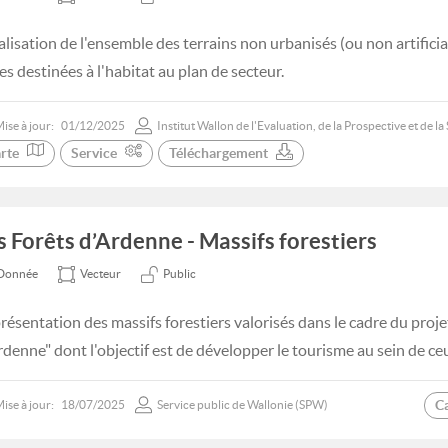
alisation de l'ensemble des terrains non urbanisés (ou non artificial
es destinées à l'habitat au plan de secteur.
ise à jour:
01/12/2025
Institut Wallon de l'Evaluation, de la Prospective et de l
rte
Service
Téléchargement
s Forêts d’Ardenne - Massifs forestiers
Donnée
Vecteur
Public
résentation des massifs forestiers valorisés dans le cadre du proje
rdenne" dont l'objectif est de développer le tourisme au sein de ceu
C
ise à jour:
18/07/2025
Service public de Wallonie (SPW)