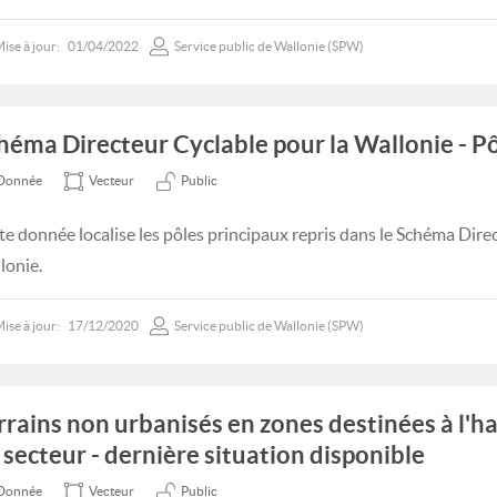
ise à jour:
01/04/2022
Service public de Wallonie (SPW)
héma Directeur Cyclable pour la Wallonie - P
Donnée
Vecteur
Public
te donnée localise les pôles principaux repris dans le Schéma Dire
lonie.
ise à jour:
17/12/2020
Service public de Wallonie (SPW)
rrains non urbanisés en zones destinées à l'ha
 secteur - dernière situation disponible
Donnée
Vecteur
Public