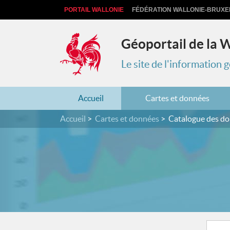
PORTAIL WALLONIE
FÉDÉRATION WALLONIE-BRUXE
Géoportail de la 
Le site de l'information
Accueil
Cartes et données
Accueil
Cartes et données
Catalogue des d