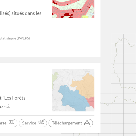
isés) situés dans les
a Statistique (IWEPS)
t "Les Forêts
x-ci.
arte
Service
Téléchargement