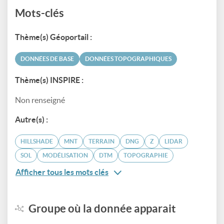
Mots-clés
Thème(s) Géoportail :
DONNÉES DE BASE
DONNÉES TOPOGRAPHIQUES
Thème(s) INSPIRE :
Non renseigné
Autre(s) :
HILLSHADE
MNT
TERRAIN
DNG
Z
LIDAR
SOL
MODÉLISATION
DTM
TOPOGRAPHIE
Afficher tous les mots clés
Groupe où la donnée apparait