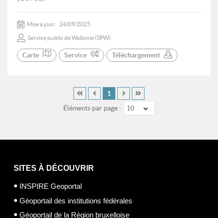
Mise à jour:
24/09/2025
Service public de Wallonie (SPW)
Carte
Service
Téléchargement
1
Éléments par page :
10
SITES À DÉCOUVRIR
INSPIRE Geoportal
Géoportail des institutions fédérales
Géoportail de la Région bruxelloise