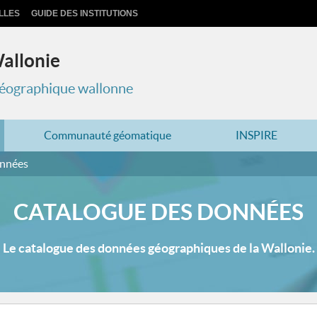
LLES
GUIDE DES INSTITUTIONS
Wallonie
 géographique wallonne
Communauté géomatique
INSPIRE
onnées
CATALOGUE DES DONNÉES
Le catalogue des données géographiques de la Wallonie.