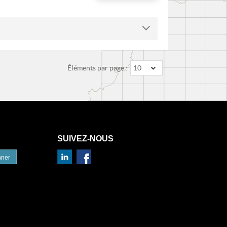
Éléments par page :
10
SUIVEZ-NOUS
nner