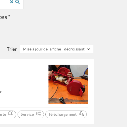
ces"
Trier
Mise à jour de la fiche - décroissant
e.
arte
Service
Téléchargement