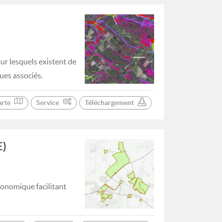
sur lesquels existent de
ues associés.
arte
Service
Téléchargement
E)
conomique facilitant