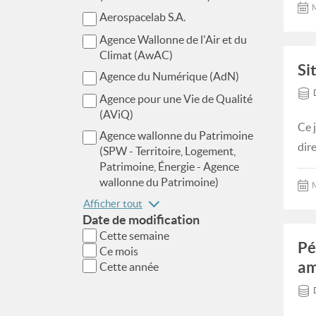
M
Aerospacelab S.A.
Agence Wallonne de l'Air et du
Climat (AwAC)
Si
Agence du Numérique (AdN)
Agence pour une Vie de Qualité
(AViQ)
Ce 
Agence wallonne du Patrimoine
dire
(SPW - Territoire, Logement,
Patrimoine, Énergie - Agence
wallonne du Patrimoine)
M
Afficher tout
Date de modification
Cette semaine
Pé
Ce mois
am
Cette année