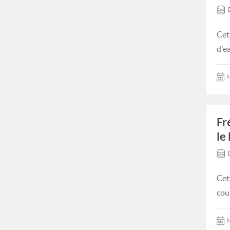
Cet
d'e
M
Fr
le 
Cet
cour
M