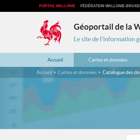
PORTAIL WALLONIE
FÉDÉRATION WALLONIE-BRUXE
Géoportail de la 
Le site de l'information
Accueil
Cartes et données
Accueil
Cartes et données
Catalogue des d