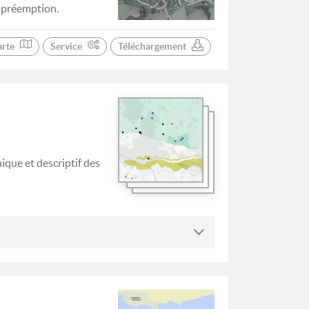
e préemption.
arte
Service
Téléchargement
ique et descriptif des