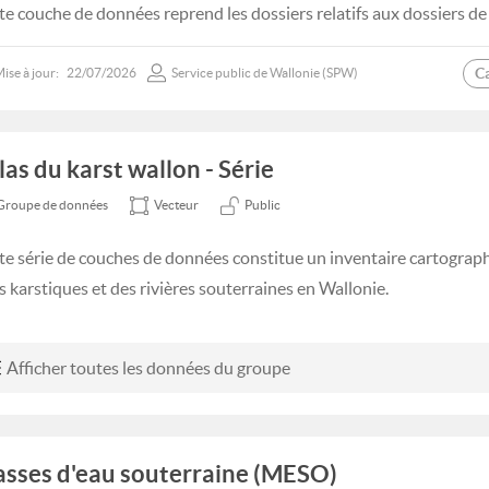
te couche de données reprend les dossiers relatifs aux dossiers d
C
ise à jour:
22/07/2026
Service public de Wallonie (SPW)
las du karst wallon - Série
Groupe de données
Vecteur
Public
te série de couches de données constitue un inventaire cartograph
es karstiques et des rivières souterraines en Wallonie.
Afficher toutes les données du groupe
sses d'eau souterraine (MESO)