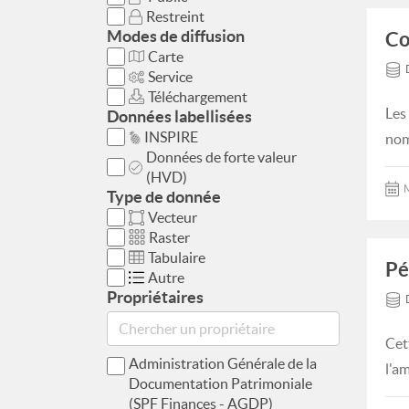
Restreint
Modes de diffusion
Co
Carte
Service
Téléchargement
Les
Données labellisées
INSPIRE
nom
Données de forte valeur
(HVD)
M
Type de donnée
Vecteur
Raster
Tabulaire
Pé
Autre
Propriétaires
Cet
Administration Générale de la
l'a
Documentation Patrimoniale
(SPF Finances - AGDP)