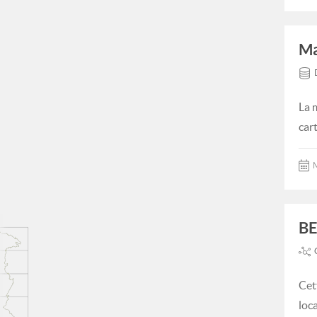
Ma
La 
car
M
BE
Cet
loca