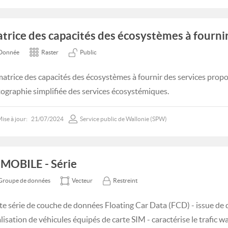
trice des capacités des écosystèmes à fournir
Donnée
Raster
Public
matrice des capacités des écosystèmes à fournir des services pro
tographie simplifiée des services écosystémiques.
ise à jour:
21/07/2024
Service public de Wallonie (SPW)
MOBILE - Série
Groupe de données
Vecteur
Restreint
te série de couche de données Floating Car Data (FCD) - issue de
lisation de véhicules équipés de carte SIM - caractérise le trafic wa