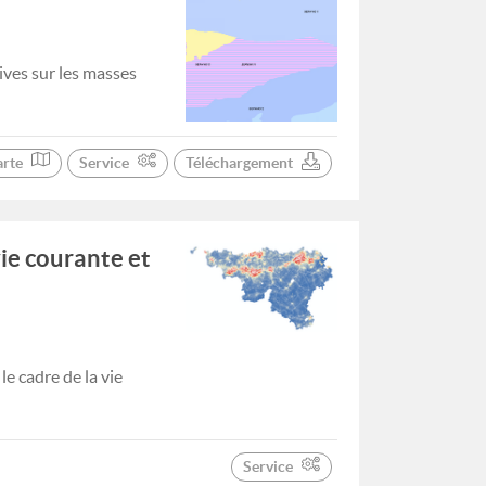
ives sur les masses
arte
Service
Téléchargement
vie courante et
e cadre de la vie
Service