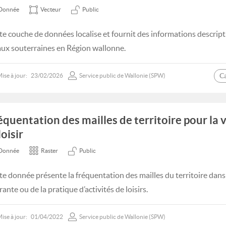
Donnée
Vecteur
Public
te couche de données localise et fournit des informations descript
aux souterraines en Région wallonne.
C
ise à jour:
23/02/2026
Service public de Wallonie (SPW)
équentation des mailles de territoire pour la 
loisir
Donnée
Raster
Public
te donnée présente la fréquentation des mailles du territoire dans l
ante ou de la pratique d’activités de loisirs.
ise à jour:
01/04/2022
Service public de Wallonie (SPW)