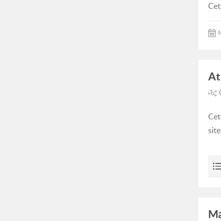
Cet
M
At
Cet
sit
Ma