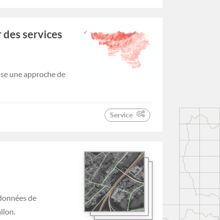
 des services
pose une approche de
Service
 données de
llon.