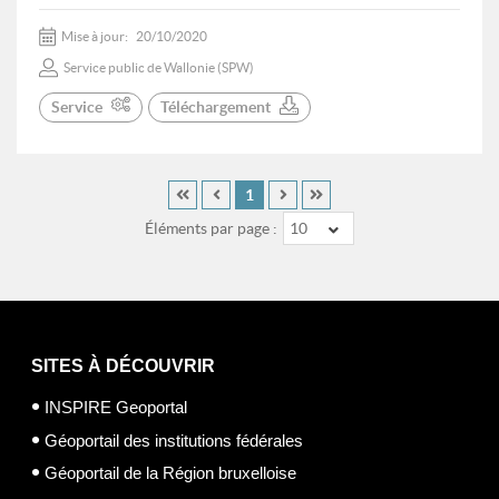
Mise à jour:
20/10/2020
Service public de Wallonie (SPW)
Service
Téléchargement
1
Éléments par page :
10
SITES À DÉCOUVRIR
INSPIRE Geoportal
Géoportail des institutions fédérales
Géoportail de la Région bruxelloise