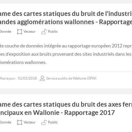
ame des cartes statiques du bruit de l'industri
andes agglomérations wallonnes - Rapportag
Donnée
Vecteur
Public
te couche de données intégrée au rapportage européen 2012 repr
tes d’exposition aux bruits provenant des sites industriels dans le
lomérations wallonnes.
ise à jour:
01/03/2018
Service public de Wallonie (SPW)
ame des cartes statiques du bruit des axes fer
incipaux en Wallonie - Rapportage 2017
Donnée
Vecteur
Public