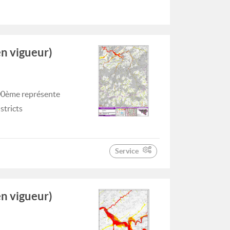
en vigueur)
000ème représente
stricts
Service
en vigueur)