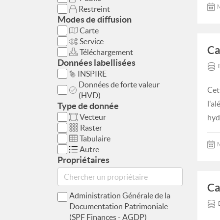
M
Restreint
Modes de diffusion
Carte
Service
Ca
Téléchargement
Données labellisées
INSPIRE
Données de forte valeur
Cet
(HVD)
l'a
Type de donnée
Vecteur
hyd
Raster
Tabulaire
M
Autre
Propriétaires
Ca
Administration Générale de la
Documentation Patrimoniale
(SPF Finances - AGDP)