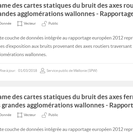
ame des cartes statiques du bruit des axes rou
andes agglomérations wallonnes - Rapportag
Donnée
Vecteur
Public
te couche de données intégrée au rapportage européen 2012 repr
tes d’exposition aux bruits provenant des axes routiers traversant
lomérations wallonnes.
ise à jour:
01/03/2018
Service public de Wallonie (SPW)
ame des cartes statiques du bruit des axes fer
s grandes agglomérations wallonnes - Rappor
Donnée
Vecteur
Public
te couche de données intégrée au rapportage européen 2012 repr