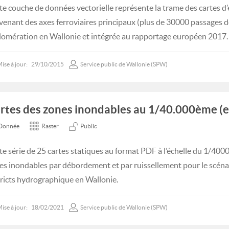
te couche de données vectorielle représente la trame des cartes d’
venant des axes ferroviaires principaux (plus de 30000 passages de
lomération en Wallonie et intégrée au rapportage européen 2017.
ise à jour:
29/10/2015
Service public de Wallonie (SPW)
rtes des zones inondables au 1/40.000ème (e
Donnée
Raster
Public
te série de 25 cartes statiques au format PDF à l’échelle du 1/40
es inondables par débordement et par ruissellement pour le scéna
tricts hydrographique en Wallonie.
ise à jour:
18/02/2021
Service public de Wallonie (SPW)