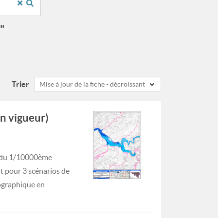
"
Trier
Mise à jour de la fiche - décroissant
n vigueur)
le du 1/10000ème
t pour 3 scénarios de
rographique en