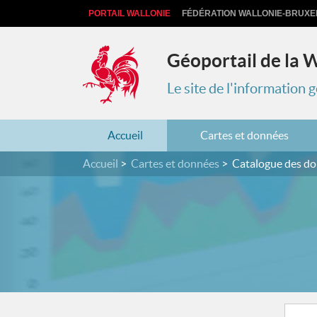
PORTAIL WALLONIE
FÉDÉRATION WALLONIE-BRUXE
Géoportail de la 
Le site de l'information
Accueil
Cartes et données
Accueil
Cartes et données
Catalogue des d