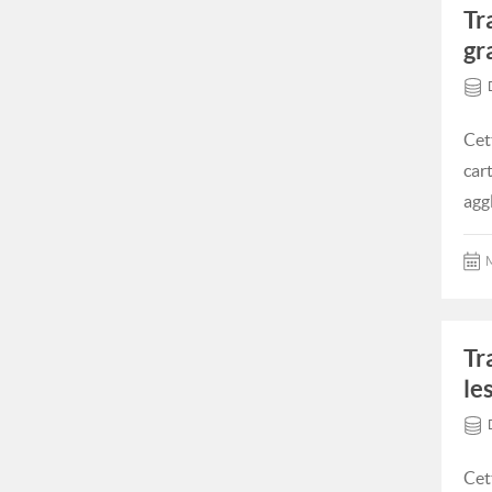
Tr
gr
Cet
car
agg
M
Tr
le
Cet