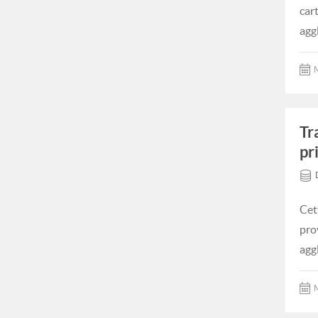
car
agg
M
Tr
pr
Cet
pro
agg
M