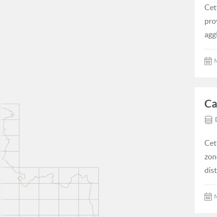
Cet
pro
agg
M
Ca
Cet
zon
dis
M