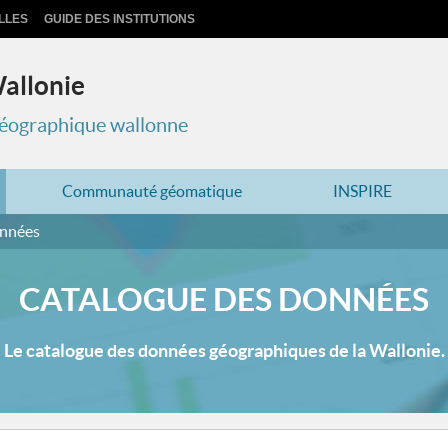
LLES
GUIDE DES INSTITUTIONS
Wallonie
 géographique wallonne
Communauté géomatique
INSPIRE
onnées
CATALOGUE DES DONNÉES
Le catalogue des données géographiques de la Wallonie.