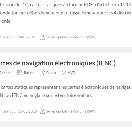
te série de 271 cartes statiques au format PDF à l’échelle du 1/10
nondation par débordement et par ruissellement pour les 4 distri
lonie.
ise à jour:
18/02/2021
Service public de Wallonie (SPW)
rtes de navigation électroniques (IENC)
Donnée
Raster
Public
HVD
 cartes statiques représentent les cartes électroniques de navigati
NI ou IENC en anglais) sur le territoire wallon.
ise à jour:
15/03/2018
Service public de Wallonie (SPW)