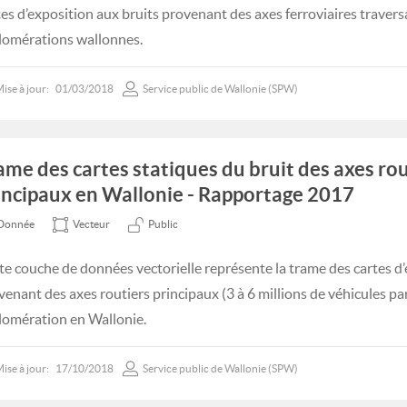
tes d’exposition aux bruits provenant des axes ferroviaires travers
lomérations wallonnes.
ise à jour:
01/03/2018
Service public de Wallonie (SPW)
ame des cartes statiques du bruit des axes rou
incipaux en Wallonie - Rapportage 2017
Donnée
Vecteur
Public
te couche de données vectorielle représente la trame des cartes d’
venant des axes routiers principaux (3 à 6 millions de véhicules pa
lomération en Wallonie.
ise à jour:
17/10/2018
Service public de Wallonie (SPW)