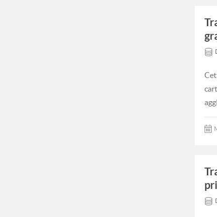
Tr
gr
Cet
car
agg
M
Tr
pr