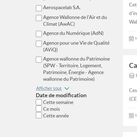
Cet
Aerospacelab S.A.
d'i
Agence Wallonne de l'Air et du
Wal
Climat (AwAC)
Agence du Numérique (AdN)
M
Agence pour une Vie de Qualité
(AViQ)
Agence wallonne du Patrimoine
Ca
(SPW - Territoire, Logement,
Patrimoine, Énergie - Agence
wallonne du Patrimoine)
Afficher tout
Ces
Date de modification
(CE
Cette semaine
Ce mois
Cette année
M