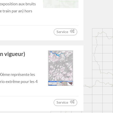
exposition aux bruits
 train par an) hors
Service
n vigueur)
000ème représente les
rio extrême pour les 4
Service