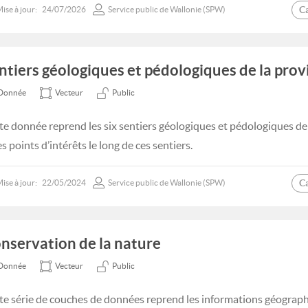
C
ise à jour:
24/07/2026
Service public de Wallonie (SPW)
ntiers géologiques et pédologiques de la pro
Donnée
Vecteur
Public
te donnée reprend les six sentiers géologiques et pédologiques d
es points d’intérêts le long de ces sentiers.
C
ise à jour:
22/05/2024
Service public de Wallonie (SPW)
nservation de la nature
Donnée
Vecteur
Public
te série de couches de données reprend les informations géogra