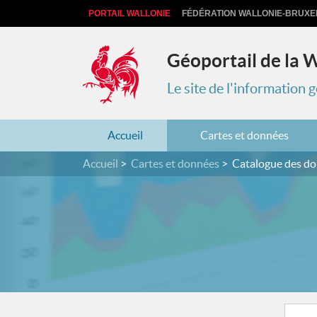
PORTAIL WALLONIE
FÉDÉRATION WALLONIE-BRUXE
Géoportail de la 
Le site de l'information
Accueil
Cartes et données
Accueil
Cartes et données
Catalogue des d