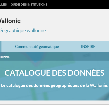
LLES
GUIDE DES INSTITUTIONS
Wallonie
 géographique wallonne
Communauté géomatique
INSPIRE
onnées
CATALOGUE DES DONNÉES
Le catalogue des données géographiques de la Wallonie.