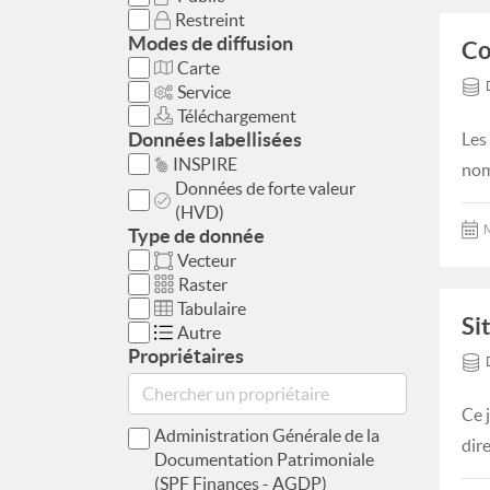
Restreint
Modes de diffusion
Co
Carte
Service
Téléchargement
Données labellisées
Les
INSPIRE
nom
Données de forte valeur
(HVD)
M
Type de donnée
Vecteur
Raster
Tabulaire
Si
Autre
Propriétaires
Ce 
Administration Générale de la
dire
Documentation Patrimoniale
(SPF Finances - AGDP)