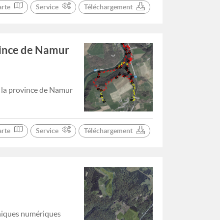
arte
Service
Téléchargement
vince de Namur
e la province de Namur
arte
Service
Téléchargement
phiques numériques