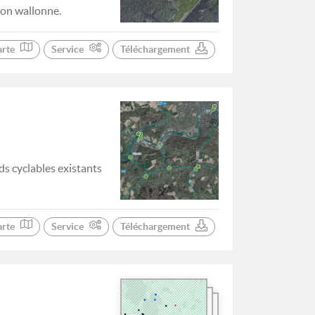
ion wallonne.
arte
Service
Téléchargement
s cyclables existants
arte
Service
Téléchargement