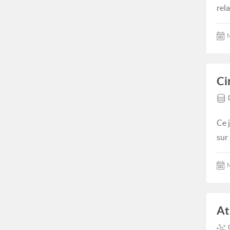
rel
M
Ci
Ce 
sur
M
At