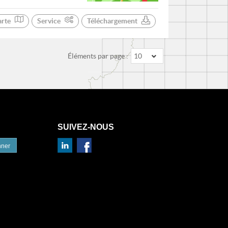
arte
Service
Téléchargement
Éléments par page :
10
SUIVEZ-NOUS
nner