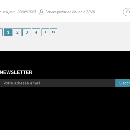
C
ise à jour:
30/09/2005
Service public de Wallonie (SPW)
1
2
3
4
NEWSLETTER
S’abo