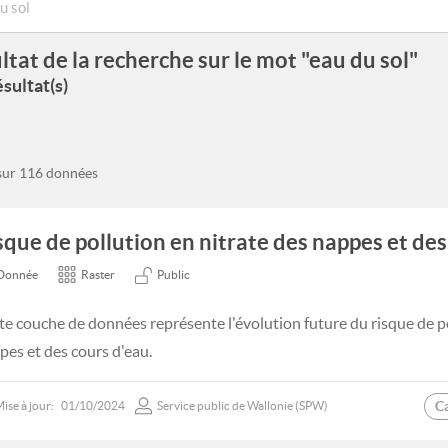
ltat de la recherche sur le mot "eau du sol"
sultat(s)
 sur 116 données
sque de pollution en nitrate des nappes et des
Donnée
Raster
Public
te couche de données représente l'évolution future du risque de po
pes et des cours d'eau.
C
ise à jour:
01/10/2024
Service public de Wallonie (SPW)