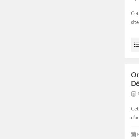
Cet
sit
Or
Dé
Cet
d'a
M