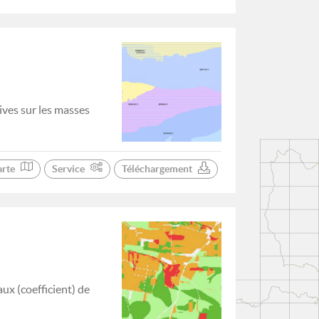
ives sur les masses
arte
Service
Téléchargement
aux (coefficient) de