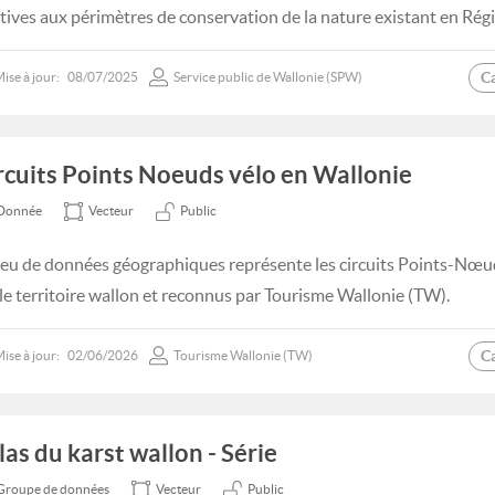
atives aux périmètres de conservation de la nature existant en Rég
C
ise à jour:
08/07/2025
Service public de Wallonie (SPW)
rcuits Points Noeuds vélo en Wallonie
Donnée
Vecteur
Public
jeu de données géographiques représente les circuits Points-Nœud
 le territoire wallon et reconnus par Tourisme Wallonie (TW).
C
ise à jour:
02/06/2026
Tourisme Wallonie (TW)
las du karst wallon - Série
Groupe de données
Vecteur
Public