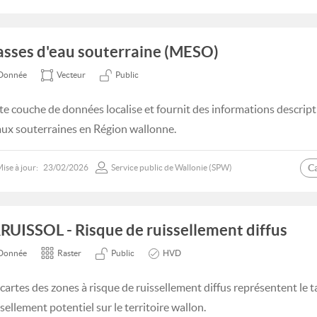
sses d'eau souterraine (MESO)
Donnée
Vecteur
Public
te couche de données localise et fournit des informations descript
aux souterraines en Région wallonne.
C
ise à jour:
23/02/2026
Service public de Wallonie (SPW)
RUISSOL - Risque de ruissellement diffus
Donnée
Raster
Public
HVD
 cartes des zones à risque de ruissellement diffus représentent le t
sellement potentiel sur le territoire wallon.