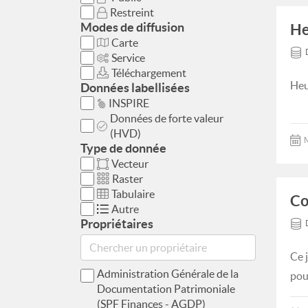
Restreint
Modes de diffusion
He
Carte
Service
Téléchargement
Heu
Données labellisées
INSPIRE
Données de forte valeur
(HVD)
M
Type de donnée
Vecteur
Raster
Tabulaire
Co
Autre
Propriétaires
Ce 
Administration Générale de la
pou
Documentation Patrimoniale
(SPF Finances - AGDP)