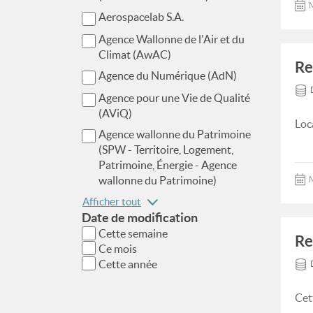
M
Aerospacelab S.A.
Agence Wallonne de l'Air et du
Climat (AwAC)
Re
Agence du Numérique (AdN)
Agence pour une Vie de Qualité
(AViQ)
Loc
Agence wallonne du Patrimoine
(SPW - Territoire, Logement,
Patrimoine, Énergie - Agence
wallonne du Patrimoine)
M
Afficher tout
Date de modification
Cette semaine
Re
Ce mois
Cette année
Cet