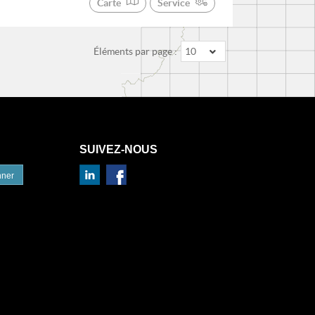
Carte
Service
Éléments par page :
10
SUIVEZ-NOUS
nner