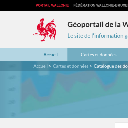
PORTAIL WALLONIE
FÉDÉRATION WALLONIE-BRUXE
Géoportail de la 
Le site de l'information
Accueil
Cartes et données
Accueil
Cartes et données
Catalogue des d