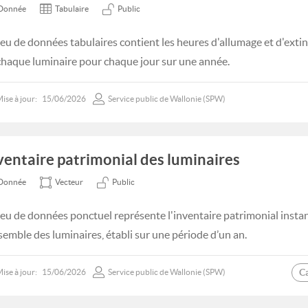
Donnée
Tabulaire
Public
jeu de données tabulaires contient les heures d'allumage et d'extin
chaque luminaire pour chaque jour sur une année.
ise à jour:
15/06/2026
Service public de Wallonie (SPW)
ventaire patrimonial des luminaires
Donnée
Vecteur
Public
jeu de données ponctuel représente l'inventaire patrimonial insta
nsemble des luminaires, établi sur une période d’un an.
C
ise à jour:
15/06/2026
Service public de Wallonie (SPW)