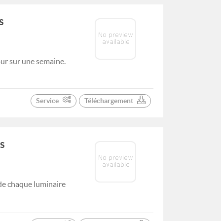
s
our sur une semaine.
Service
Téléchargement
s
de chaque luminaire