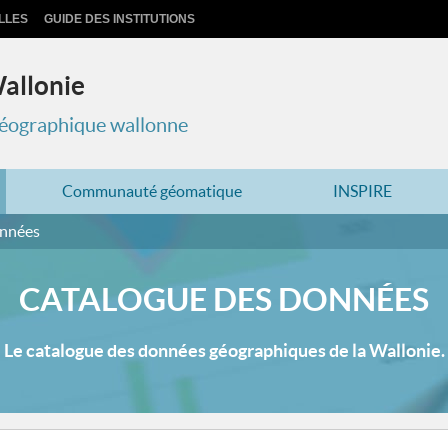
LLES
GUIDE DES INSTITUTIONS
Wallonie
 géographique wallonne
Communauté géomatique
INSPIRE
onnées
CATALOGUE DES DONNÉES
Le catalogue des données géographiques de la Wallonie.