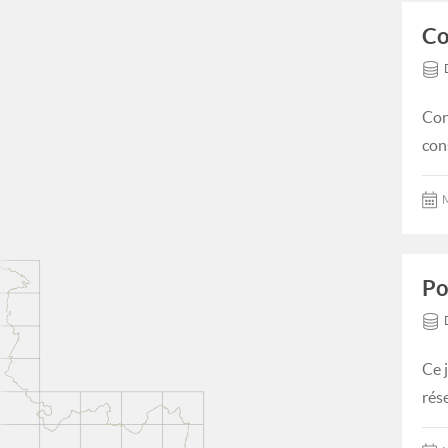
Co
Con
con
M
Po
Ce 
rés