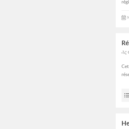
rég
M
Ré
Cet
rés
He