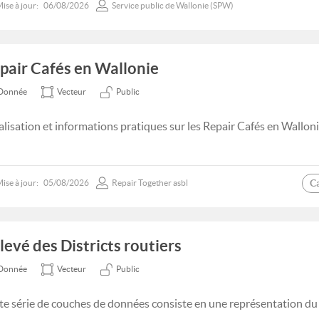
ise à jour:
06/08/2026
Service public de Wallonie (SPW)
pair Cafés en Wallonie
Donnée
Vecteur
Public
alisation et informations pratiques sur les Repair Cafés en Walloni
C
ise à jour:
05/08/2026
Repair Together asbl
levé des Districts routiers
Donnée
Vecteur
Public
te série de couches de données consiste en une représentation du