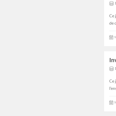
Ce 
de 
M
In
Ce 
l’e
M