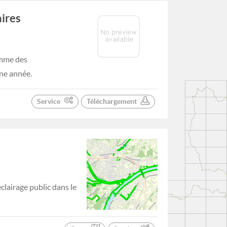
ires
omme des
ne année.
Service
Téléchargement
lairage public dans le