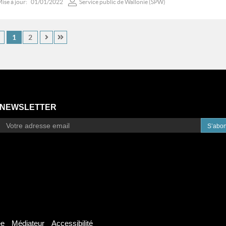
ise à jour:
01/01/2022
Service public de Wallonie (SPW)
1
2
NEWSLETTER
S’abo
ée
Médiateur
Accessibilité