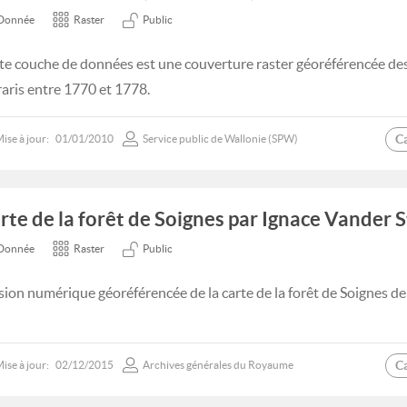
Donnée
Raster
Public
te couche de données est une couverture raster géoréférencée des 
raris entre 1770 et 1778.
C
ise à jour:
01/01/2010
Service public de Wallonie (SPW)
rte de la forêt de Soignes par Ignace Vander 
Donnée
Raster
Public
sion numérique géoréférencée de la carte de la forêt de Soignes d
C
ise à jour:
02/12/2015
Archives générales du Royaume