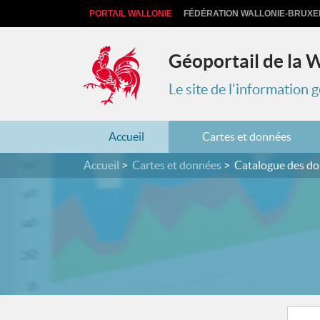
PORTAIL WALLONIE
FÉDÉRATION WALLONIE-BRUXE
Géoportail de la 
Le site de l'information
Accueil
Cartes et données
Accueil
Cartes et données
Catalogue des d