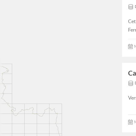
Cet
Fer
M
Ca
Ver
M