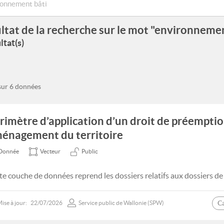
ltat de la recherche sur le mot "environnemen
ltat(s)
 sur 6 données
rimètre d’application d’un droit de préempti
énagement du territoire
Donnée
Vecteur
Public
te couche de données reprend les dossiers relatifs aux dossiers d
C
ise à jour:
22/07/2026
Service public de Wallonie (SPW)