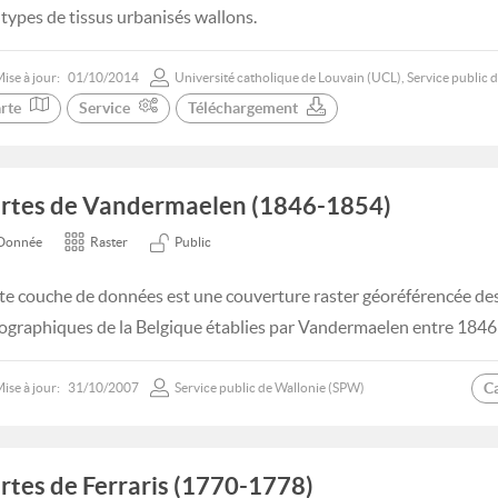
 types de tissus urbanisés wallons.
ise à jour:
01/10/2014
Université catholique de Louvain (UCL), Service public 
rte
Service
Téléchargement
rtes de Vandermaelen (1846-1854)
Donnée
Raster
Public
te couche de données est une couverture raster géoréférencée des
ographiques de la Belgique établies par Vandermaelen entre 1846
C
ise à jour:
31/10/2007
Service public de Wallonie (SPW)
rtes de Ferraris (1770-1778)