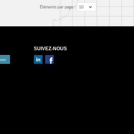
Éléments par page :
10
SUIVEZ-NOUS
nner