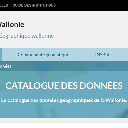
LLES
GUIDE DES INSTITUTIONS
Wallonie
 géographique wallonne
Communauté géomatique
INSPIRE
onnées
CATALOGUE DES DONNÉES
Le catalogue des données géographiques de la Wallonie.