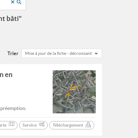
t bâti"
Trier
Mise à jour de la fiche - décroissant
on en
e préemption.
arte
Service
Téléchargement