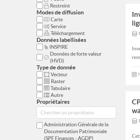
Restreint
Modes de diffusion
In
Carte
li
Service
Téléchargement
Données labellisées
INSPIRE
Inv
Données de forte valeur
rem
(HVD)
Type de donnée
Vecteur
M
Raster
Tabulaire
Autre
CP
Propriétaires
wa
Administration Générale de la
Documentation Patrimoniale
Cet
(SPF Finances - AGDP)