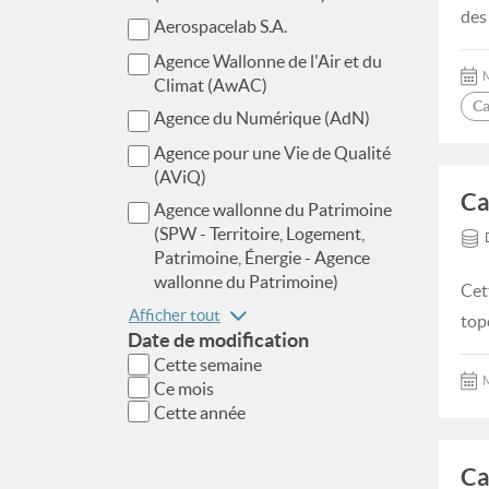
des
Aerospacelab S.A.
Agence Wallonne de l'Air et du
M
Climat (AwAC)
Ca
Agence du Numérique (AdN)
Agence pour une Vie de Qualité
(AViQ)
Ca
Agence wallonne du Patrimoine
(SPW - Territoire, Logement,
Patrimoine, Énergie - Agence
wallonne du Patrimoine)
Cet
Afficher tout
top
Date de modification
Cette semaine
M
Ce mois
Cette année
Ca