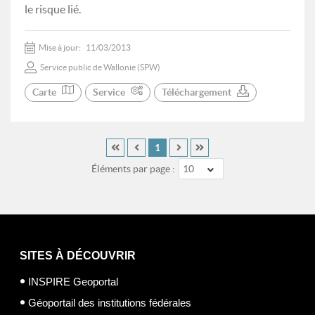
le risque lié.
Mise à jour:
11/03/2013
Service public de Wallonie (SPW)
Carte
Service
Téléchargement
1
Éléments par page :
10
SITES À DÉCOUVRIR
INSPIRE Geoportal
Géoportail des institutions fédérales