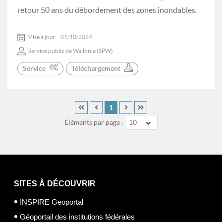
retour 50 ans du débordement des zones inondables.
Mise à jour:
01/10/2024
Service public de Wallonie (SPW)
Service
Téléchargement
1
Éléments par page :
10
SITES À DÉCOUVRIR
INSPIRE Geoportal
Géoportail des institutions fédérales