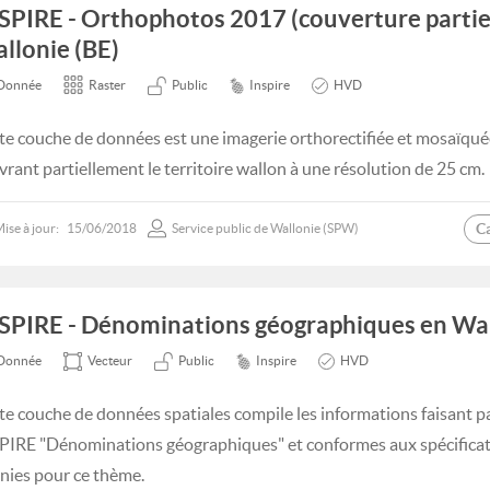
SPIRE - Orthophotos 2017 (couverture partiel
llonie (BE)
Donnée
Raster
Public
Inspire
HVD
te couche de données est une imagerie orthorectifiée et mosaïqu
vrant partiellement le territoire wallon à une résolution de 25 cm.
C
ise à jour:
15/06/2018
Service public de Wallonie (SPW)
SPIRE - Dénominations géographiques en Wal
Donnée
Vecteur
Public
Inspire
HVD
te couche de données spatiales compile les informations faisant p
PIRE "Dénominations géographiques" et conformes aux spécifica
inies pour ce thème.