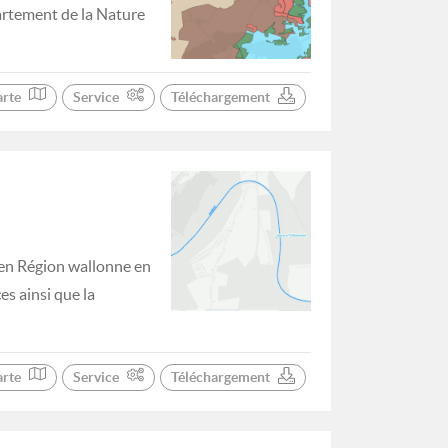
artement de la Nature
arte
Service
Téléchargement
 en Région wallonne en
es ainsi que la
arte
Service
Téléchargement