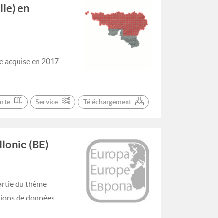
le) en
ée acquise en 2017
arte
Service
Téléchargement
lonie (BE)
artie du thème
tions de données