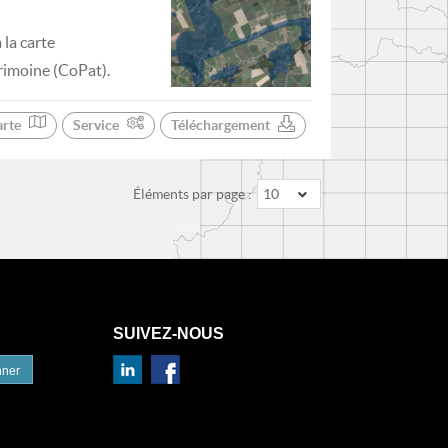
 la carte
rimoine (CoPat).
arte
Service
Téléchargement
Éléments par page :
10
SUIVEZ-NOUS
nner