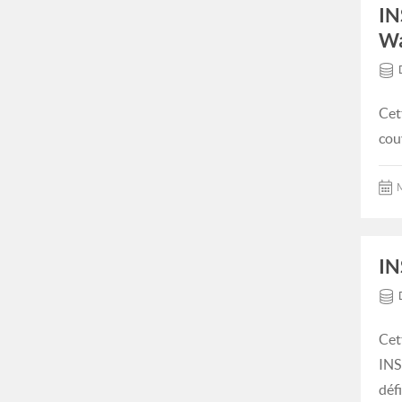
IN
Wa
Cet
cou
M
IN
Cet
INS
déf