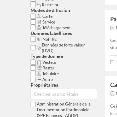
Restreint
Modes de diffusion
Carte
Pa
Service
Téléchargement
Données labellisées
INSPIRE
Cet
Données de forte valeur
situ
(HVD)
Type de donnée
Vecteur
M
Raster
Tabulaire
Autre
Ca
Propriétaires
Administration Générale de la
Ce 
Documentation Patrimoniale
leur
(SPF Finances - AGDP)