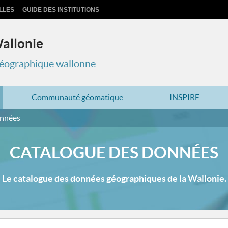
LLES
GUIDE DES INSTITUTIONS
Wallonie
 géographique wallonne
Communauté géomatique
INSPIRE
onnées
CATALOGUE DES DONNÉES
Le catalogue des données géographiques de la Wallonie.