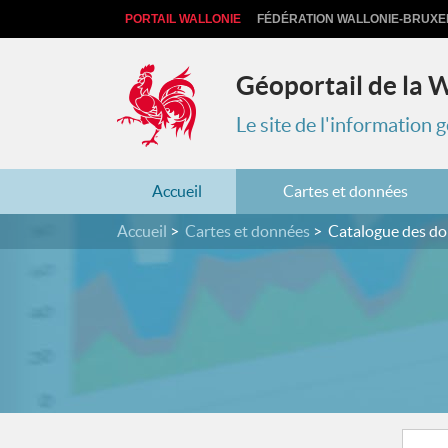
PORTAIL WALLONIE
FÉDÉRATION WALLONIE-BRUXE
Géoportail de la 
Le site de l'information
Accueil
Cartes et données
Accueil
Cartes et données
Catalogue des d