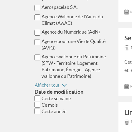
Aerospacelab S.A.
M
Agence Wallonne de l'Air et du
Climat (AwAC)
Agence du Numérique (AdN)
Se
Agence pour une Vie de Qualité
(AViQ)
Agence wallonne du Patrimoine
Cet
(SPW - Territoire, Logement,
Patrimoine, Énergie - Agence
et l
wallonne du Patrimoine)
Afficher tout
M
Date de modification
Cette semaine
Ce mois
Li
Cette année