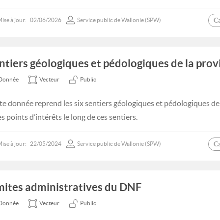
C
ise à jour:
02/06/2026
Service public de Wallonie (SPW)
ntiers géologiques et pédologiques de la pro
Donnée
Vecteur
Public
te donnée reprend les six sentiers géologiques et pédologiques d
es points d’intérêts le long de ces sentiers.
C
ise à jour:
22/05/2024
Service public de Wallonie (SPW)
mites administratives du DNF
Donnée
Vecteur
Public