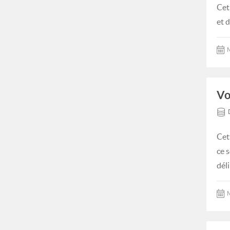
Cet
et d
M
Vo
Cet
ce 
dél
M