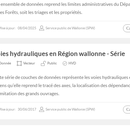
 ensemble de données reprend les limites administratives du Dép
es Forêts, soit les triages et les propriétés.
C
ise à jour:
08/04/2025
Service public de Wallonie (SPW)
ies hydrauliques en Région wallonne - Série
Donnée
Vecteur
Public
HVD
te série de couches de données représente les voies hydrauliques
sens qu'elle reprend le tracé des axes, la localisation des dépendanc
imitation des grands ouvrages.
C
ise à jour:
30/06/2017
Service public de Wallonie (SPW)