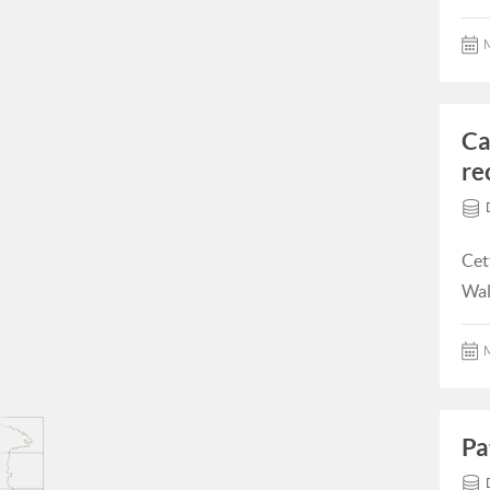
M
Ca
re
Cet
Wal
M
Pa