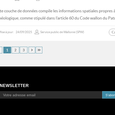
te couche de données compile les informations spatiales propres à
héologique, comme stipulé dans l’article 60 du Code wallon du Pat
C
ise à jour:
24/09/2025
Service public de Wallonie (SPW)
1
2
3
NEWSLETTER
S’abo