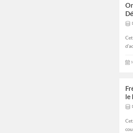
Or
Dé
Cet
d'a
M
Fr
le 
Cet
cour