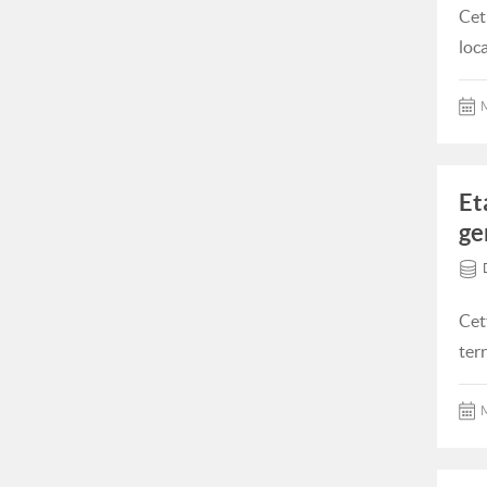
Cet
loc
M
Et
ge
Cet
ter
M