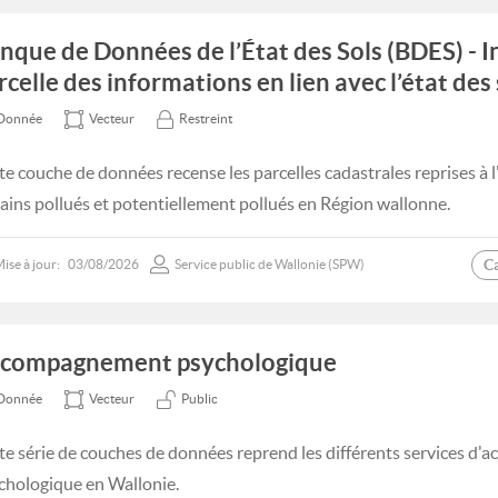
nque de Données de l’État des Sols (BDES) - I
rcelle des informations en lien avec l’état des 
Donnée
Vecteur
Restreint
te couche de données recense les parcelles cadastrales reprises à l
rains pollués et potentiellement pollués en Région wallonne.
C
ise à jour:
03/08/2026
Service public de Wallonie (SPW)
compagnement psychologique
Donnée
Vecteur
Public
te série de couches de données reprend les différents services 
chologique en Wallonie.