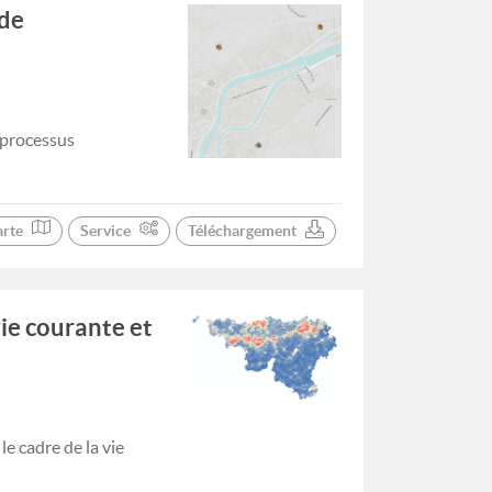
 de
 processus
arte
Service
Téléchargement
vie courante et
e cadre de la vie