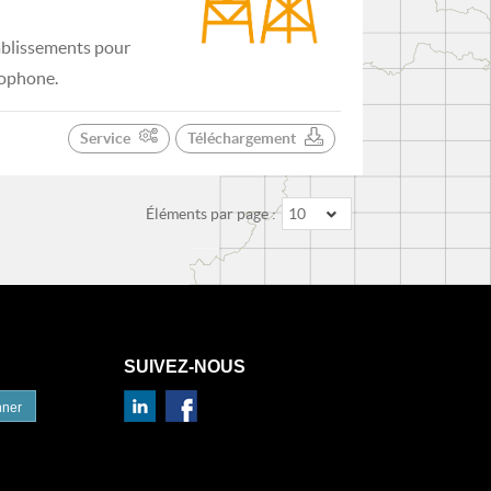
ablissements pour
nophone.
Service
Téléchargement
Éléments par page :
10
SUIVEZ-NOUS
nner