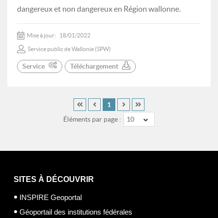
dangereux et non dangereux en Région wallonne.
Mise à jour:
18/01/2022
Service public de Wallonie (SPW)
Service
Téléchargement
1
Éléments par page :
10
SITES À DÉCOUVRIR
INSPIRE Geoportal
Géoportail des institutions fédérales