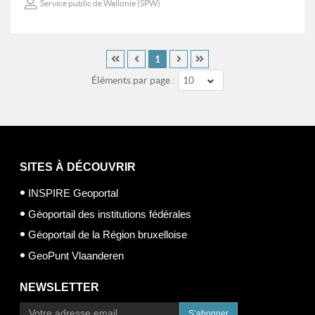
Service public de Wallonie (SPW)
1
Éléments par page :
10
SITES À DÉCOUVRIR
INSPIRE Geoportal
Géoportail des institutions fédérales
Géoportail de la Région bruxelloise
GeoPunt Vlaanderen
NEWSLETTER
S’abonner