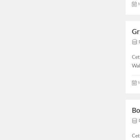
M
Gr
Cet
Wal
M
Bo
Cet