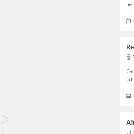
hec
M
Ré
Cet
la 
M
Ai