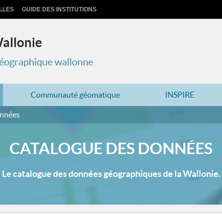
LLES
GUIDE DES INSTITUTIONS
Wallonie
 géographique wallonne
Communauté géomatique
INSPIRE
onnées
CATALOGUE DES DONNÉES
Le catalogue des données géographiques de la Wallonie.