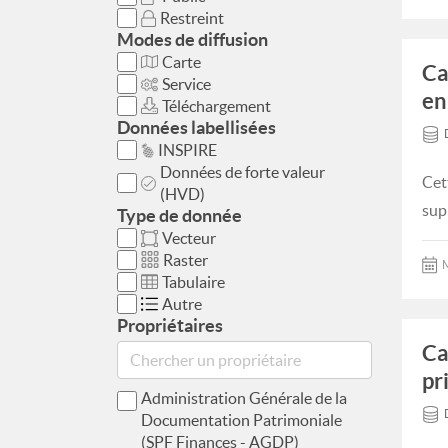
Restreint
Modes de diffusion
Carte
Ca
Service
en
Téléchargement
Données labellisées
INSPIRE
Données de forte valeur
Cet
(HVD)
sup
Type de donnée
Vecteur
Raster
M
Tabulaire
Autre
Propriétaires
Ca
pr
Administration Générale de la
Documentation Patrimoniale
(SPF Finances - AGDP)