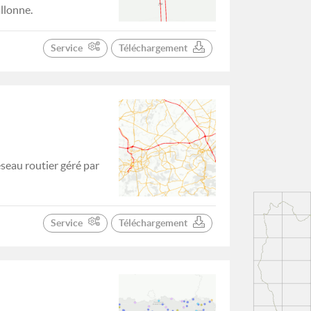
llonne.
Service
Téléchargement
éseau routier géré par
Service
Téléchargement