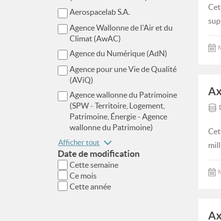
Cet
Aerospacelab S.A.
sup
Agence Wallonne de l'Air et du
Climat (AwAC)
M
Agence du Numérique (AdN)
Agence pour une Vie de Qualité
(AViQ)
Ax
Agence wallonne du Patrimoine
(SPW - Territoire, Logement,
Patrimoine, Énergie - Agence
wallonne du Patrimoine)
Cet
Afficher tout
mil
Date de modification
Cette semaine
M
Ce mois
Cette année
Ax