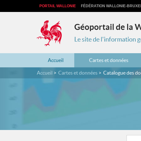
PORTAIL WALLONIE
FÉDÉRATION WALLONIE-BRUXE
Géoportail de la 
Le site de l'information
Accueil
Cartes et données
Accueil
Cartes et données
Catalogue des d