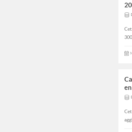
20
Cet
300
M
Ca
en
Cet
agg