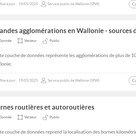
C
ise à jour:
19/05/2025
Service public de Wallonie (SPW)
andes agglomérations en Wallonie - sources 
Donnée
Vecteur
Public
te couche de données représente les agglomérations de plus de 1
lonie.
C
ise à jour:
19/05/2025
Service public de Wallonie (SPW)
rnes routières et autoroutières
Donnée
Vecteur
Public
te couche de données reprend la localisation des bornes kilométri