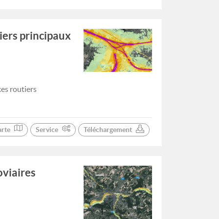
iers principaux
xes routiers
arte
Service
Téléchargement
oviaires