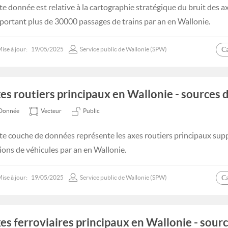
te donnée est relative à la cartographie stratégique du bruit des ax
portant plus de 30000 passages de trains par an en Wallonie.
C
ise à jour:
19/05/2025
Service public de Wallonie (SPW)
es routiers principaux en Wallonie - sources 
Donnée
Vecteur
Public
te couche de données représente les axes routiers principaux sup
lions de véhicules par an en Wallonie.
C
ise à jour:
19/05/2025
Service public de Wallonie (SPW)
es ferroviaires principaux en Wallonie - sourc