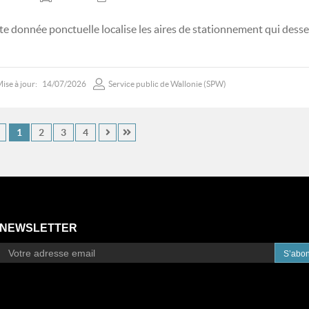
te donnée ponctuelle localise les aires de stationnement qui desse
ise à jour:
14/07/2026
Service public de Wallonie (SPW)
1
2
3
4
NEWSLETTER
S’abo