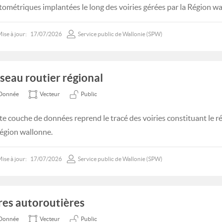
tométriques implantées le long des voiries gérées par la Région wa
ise à jour:
17/07/2026
Service public de Wallonie (SPW)
seau routier régional
Donnée
Vecteur
Public
te couche de données reprend le tracé des voiries constituant le r
Région wallonne.
ise à jour:
17/07/2026
Service public de Wallonie (SPW)
res autoroutières
Donnée
Vecteur
Public