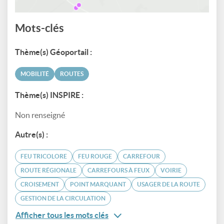
Mots-clés
Thème(s) Géoportail :
MOBILITÉ
ROUTES
Thème(s) INSPIRE :
Non renseigné
Autre(s) :
FEU TRICOLORE
FEU ROUGE
CARREFOUR
ROUTE RÉGIONALE
CARREFOURS À FEUX
VOIRIE
CROISEMENT
POINT MARQUANT
USAGER DE LA ROUTE
GESTION DE LA CIRCULATION
Afficher tous les mots clés