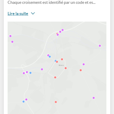
Chaque croisement est identifié par un code et es...
Lire la suite