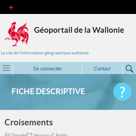
Géoportail de la Wallonie
Le site de l'information géographique wallonne
Se connecter
Contact
FICHE DESCRIPTIVE
Croisements
Donnée
Vecteur
Public