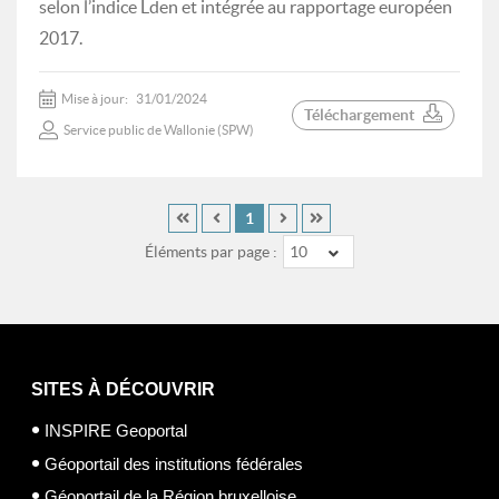
selon l’indice Lden et intégrée au rapportage européen
2017.
Mise à jour:
31/01/2024
Téléchargement
Service public de Wallonie (SPW)
1
Éléments par page :
10
SITES À DÉCOUVRIR
INSPIRE Geoportal
Géoportail des institutions fédérales
Géoportail de la Région bruxelloise