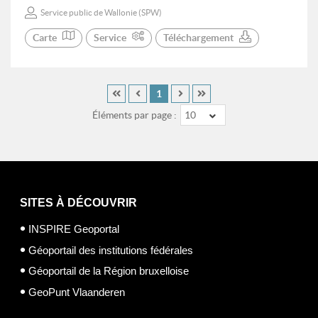
Service public de Wallonie (SPW)
Carte
Service
Téléchargement
1
Éléments par page :
10
SITES À DÉCOUVRIR
INSPIRE Geoportal
Géoportail des institutions fédérales
Géoportail de la Région bruxelloise
GeoPunt Vlaanderen