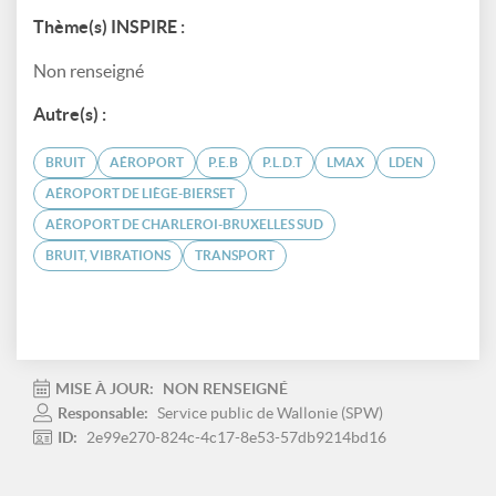
Thème(s) INSPIRE :
Non renseigné
Autre(s) :
BRUIT
AÉROPORT
P.E.B
P.L.D.T
LMAX
LDEN
AÉROPORT DE LIÈGE-BIERSET
AÉROPORT DE CHARLEROI-BRUXELLES SUD
BRUIT, VIBRATIONS
TRANSPORT
MISE À JOUR:
NON RENSEIGNÉ
Responsable:
Service public de Wallonie (SPW)
ID:
2e99e270-824c-4c17-8e53-57db9214bd16