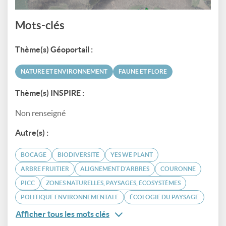
Mots-clés
Thème(s) Géoportail :
NATURE ET ENVIRONNEMENT
FAUNE ET FLORE
Thème(s) INSPIRE :
Non renseigné
Autre(s) :
BOCAGE
BIODIVERSITÉ
YES WE PLANT
ARBRE FRUITIER
ALIGNEMENT D'ARBRES
COURONNE
PICC
ZONES NATURELLES, PAYSAGES, ÉCOSYSTÈMES
POLITIQUE ENVIRONNEMENTALE
ÉCOLOGIE DU PAYSAGE
Afficher tous les mots clés