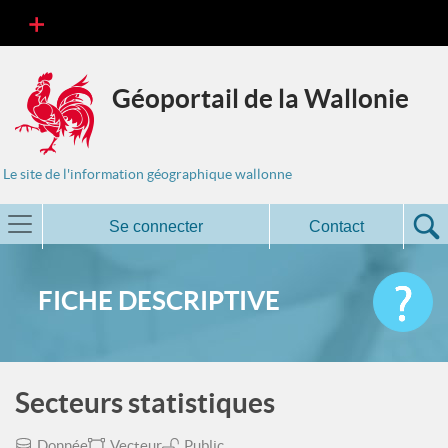
Géoportail de la Wallonie
Le site de l'information géographique wallonne
Se connecter
Contact
FICHE DESCRIPTIVE
Secteurs statistiques
Donnée
Vecteur
Public