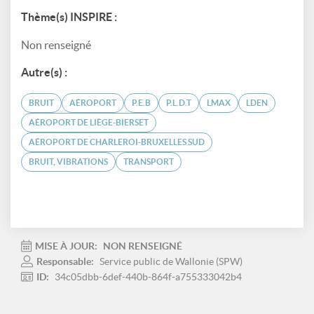
Thème(s) INSPIRE :
Non renseigné
Autre(s) :
BRUIT
AÉROPORT
P.E.B
P.L.D.T
LMAX
LDEN
AÉROPORT DE LIÈGE-BIERSET
AÉROPORT DE CHARLEROI-BRUXELLES SUD
BRUIT, VIBRATIONS
TRANSPORT
MISE À JOUR:
NON RENSEIGNÉ
Responsable:
Service public de Wallonie (SPW)
ID:
34c05dbb-6def-440b-864f-a755333042b4